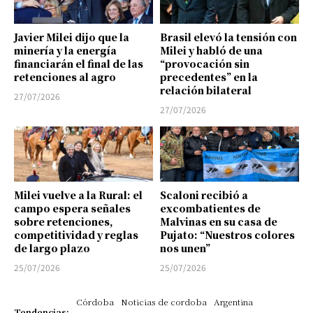
Javier Milei dijo que la
Brasil elevó la tensión con
minería y la energía
Milei y habló de una
financiarán el final de las
“provocación sin
retenciones al agro
precedentes” en la
relación bilateral
27/07/2026
27/07/2026
Milei vuelve a la Rural: el
Scaloni recibió a
campo espera señales
excombatientes de
sobre retenciones,
Malvinas en su casa de
competitividad y reglas
Pujato: “Nuestros colores
de largo plazo
nos unen”
25/07/2026
25/07/2026
Córdoba
Noticias de cordoba
Argentina
Tendencias: