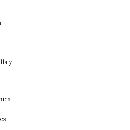
a
lla y
nica
des