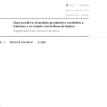
C
16.2
Córdoba
jueves 6 agosto 2026
Registrarse / Unirse
Llaryora llevó el modelo productivo cordobés a
Palermo y se reunió con la Mesa de Enlace
El gobernador participó de la Expo Rural...
DA
REVISTA SHOWUP
CLIMA