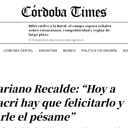
Milei vuelve a la Rural: el campo espera señales
sobre retenciones, competitividad y reglas de
largo plazo
El Presidente hablará este domingo en el...
CÓRDOBA CAPITAL
ARGENTINA
MUNDO
POLITICA Y ECONOMÍA
VI
riano Recalde: “Hoy a
cri hay que felicitarlo y
rle el pésame”