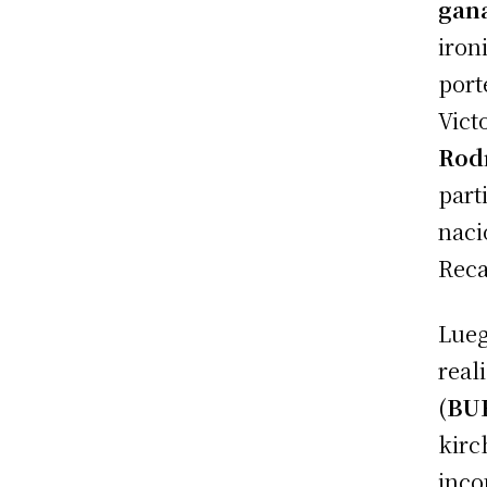
gana
iron
port
Vict
Rod
part
naci
Reca
Lueg
real
(
BU
kirc
inco