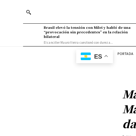
Brasil elevó la tensión con Milei y habló de una
“provocación sin precedentes” en la relación
bilateral
El canciller Mauro Vieira cuestionó con dureza...
PORTADA
ES
Ma
Ma
da