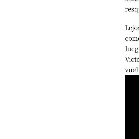
resq
Lejo
come
lueg
Vict
vuel