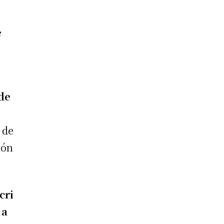
e
de
 de
ión
cri
 a