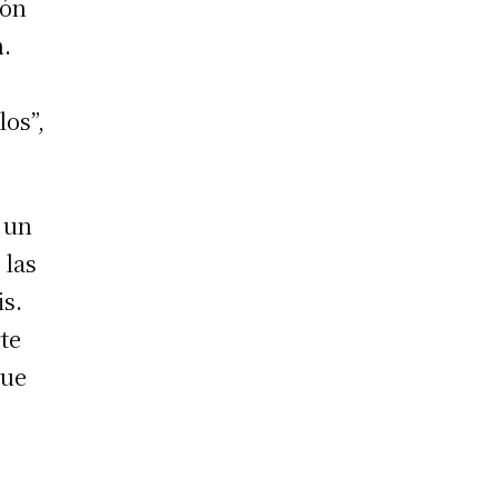
ión
n.
e
los”,
 un
 las
is
.
te
que