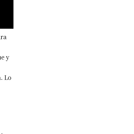
ara
ue y
a
. Lo