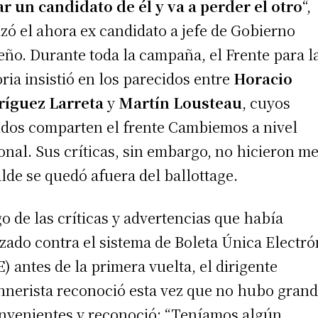
r un candidato de él y va a perder el otro
“,
izó el ahora ex candidato a jefe de Gobierno
eño. Durante toda la campaña, el Frente para l
oria insistió en los parecidos entre
Horacio
ríguez Larreta
y
Martín Lousteau
, cuyos
idos comparten el frente Cambiemos a nivel
onal. Sus críticas, sin embargo, no hicieron me
lde se quedó afuera del ballottage.
o de las críticas y advertencias que había
izado contra el sistema de Boleta Única Electró
E
) antes de la primera vuelta, el dirigente
hnerista reconoció esta vez que no hubo gran
nvenientes y reconoció: “Teníamos algún