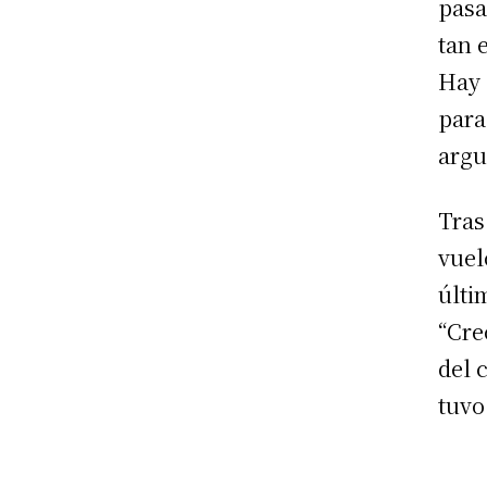
pasa
tan 
Hay 
para
argu
Tras
vuel
últi
“Cre
del 
tuvo