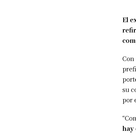
El e
refi
comp
Con 
pref
port
su c
por 
“Com
hay 