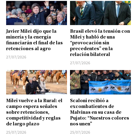
Javier Milei dijo que la
Brasil elevó la tensión con
minería y la energía
Milei y habló de una
financiarán el final de las
“provocación sin
retenciones al agro
precedentes” en la
relación bilateral
27/07/2026
27/07/2026
Milei vuelve a la Rural: el
Scaloni recibió a
campo espera señales
excombatientes de
sobre retenciones,
Malvinas en su casa de
competitividad y reglas
Pujato: “Nuestros colores
de largo plazo
nos unen”
25/07/2026
25/07/2026