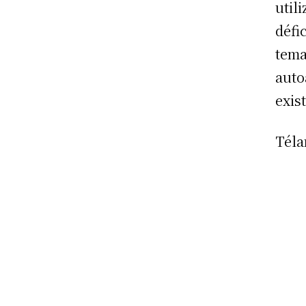
util
défi
tema
auto
exist
Tél