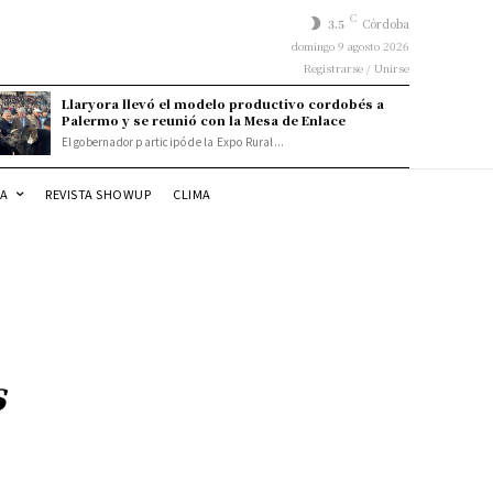
C
3.5
Córdoba
domingo 9 agosto 2026
Registrarse / Unirse
Llaryora llevó el modelo productivo cordobés a
Palermo y se reunió con la Mesa de Enlace
El gobernador participó de la Expo Rural...
DA
REVISTA SHOWUP
CLIMA
s