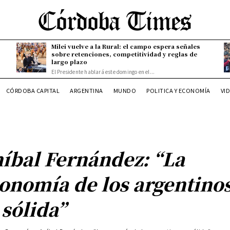
Milei vuelve a la Rural: el campo espera señales
sobre retenciones, competitividad y reglas de
largo plazo
El Presidente hablará este domingo en el...
CÓRDOBA CAPITAL
ARGENTINA
MUNDO
POLITICA Y ECONOMÍA
VI
íbal Fernández: “La
onomía de los argentino
 sólida”