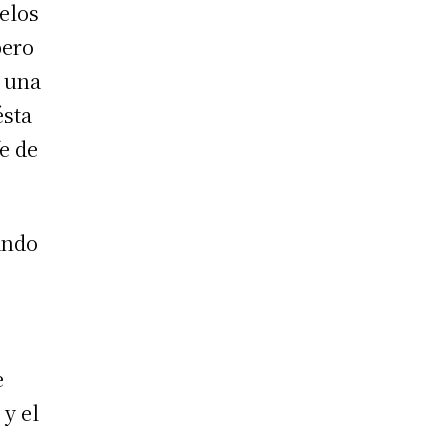
elos
pero
e una
ésta
fe de
ando
e
 y el