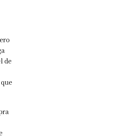
nero
ga
l de
 que
pra
e