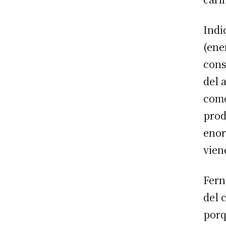
Indi
(ene
cons
del 
como
prod
enor
vien
Fern
del 
porq