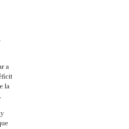
s
ar a
ficit
e la
.
ay
que