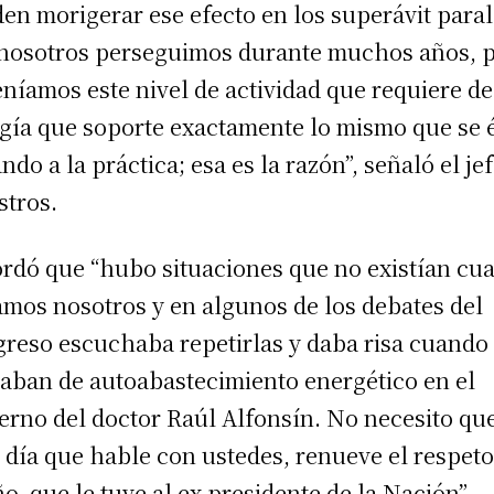
en morigerar ese efecto en los superávit paral
nosotros perseguimos durante muchos años, 
eníamos este nivel de actividad que requiere d
gía que soporte exactamente lo mismo que se 
ando a la práctica; esa es la razón”, señaló el je
stros.
rdó que “hubo situaciones que no existían cu
amos nosotros y en algunos de los debates del
reso escuchaba repetirlas y daba risa cuando
aban de autoabastecimiento energético en el
erno del doctor Raúl Alfonsín. No necesito qu
 día que hable con ustedes, renueve el respeto
ño, que le tuve al ex presidente de la Nación”.