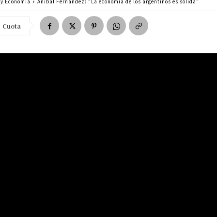
a y Economía
Aníbal Fernández: "La economía de los argentinos es sólida"
Cuota