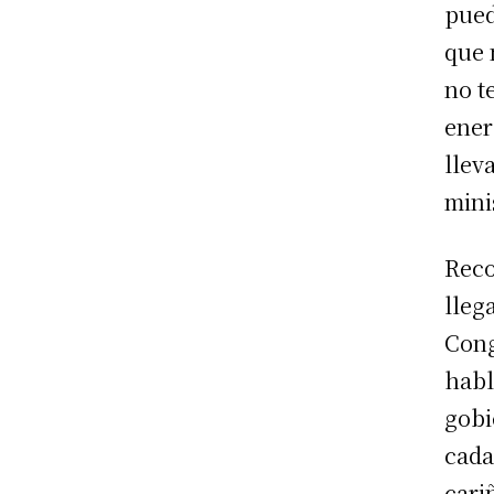
pued
que 
no t
ener
llev
mini
Reco
lleg
Cong
habl
gobi
cada
cari