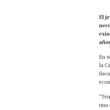
El j
nece
exis
años
En s
la C
fisc
econ
“Ten
una 