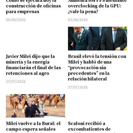
Cómo se ejecuta hoy la
Aumenta los FPS mediante
construcción de oficinas
overclocking de la GPU:
para empresas
¿vale la pena?
06/08/2026
03/08/2026
Javier Milei dijo que la
Brasil elevó la tensión con
minería y la energía
Milei y habló de una
financiarán el final de las
“provocación sin
retenciones al agro
precedentes” en la
relación bilateral
27/07/2026
27/07/2026
Milei vuelve a la Rural: el
Scaloni recibió a
campo espera señales
excombatientes de