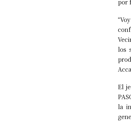
por 
“Vo
conf
Veci
los 
pro
Acca
El j
PASO
la i
gene