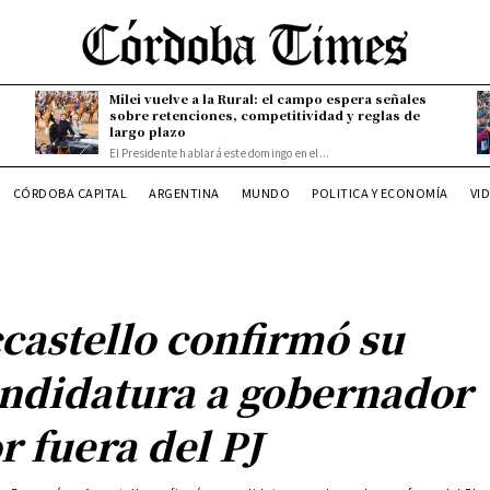
Milei vuelve a la Rural: el campo espera señales
sobre retenciones, competitividad y reglas de
largo plazo
El Presidente hablará este domingo en el...
CÓRDOBA CAPITAL
ARGENTINA
MUNDO
POLITICA Y ECONOMÍA
VI
castello confirmó su
ndidatura a gobernador
r fuera del PJ