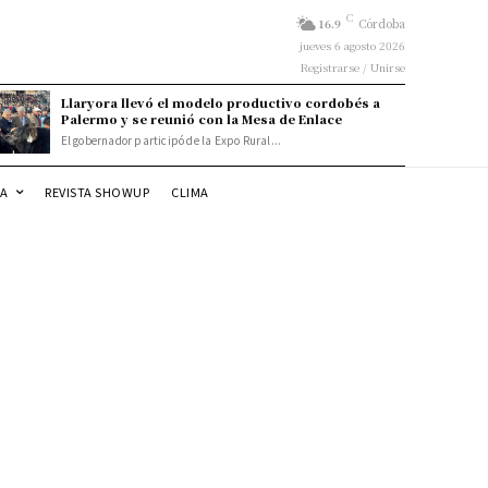
C
16.9
Córdoba
jueves 6 agosto 2026
Registrarse / Unirse
Llaryora llevó el modelo productivo cordobés a
Palermo y se reunió con la Mesa de Enlace
El gobernador participó de la Expo Rural...
DA
REVISTA SHOWUP
CLIMA