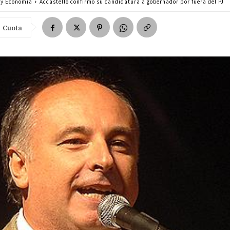
a y Economía
Accastello confirmó su candidatura a gobernador por fuera del PJ
Cuota