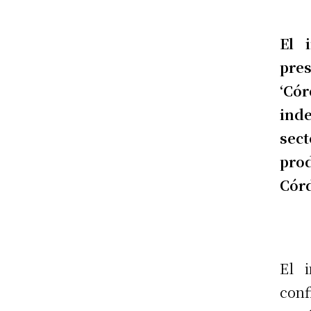
El 
pre
‘Có
ind
sec
pro
Cór
El i
conf