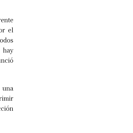
ente
or el
todos
e hay
nció
e una
rimir
cción