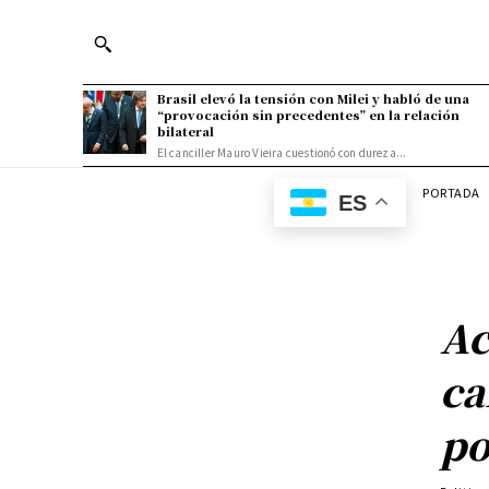
Brasil elevó la tensión con Milei y habló de una
“provocación sin precedentes” en la relación
bilateral
El canciller Mauro Vieira cuestionó con dureza...
PORTADA
ES
Ac
ca
po