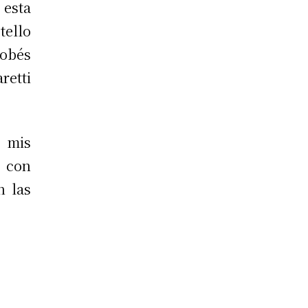
 esta
ello
dobés
retti
 mis
 con
n las