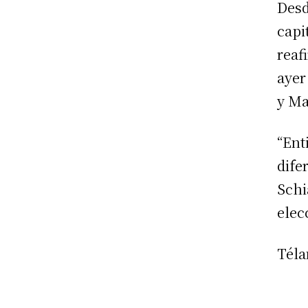
Desd
cap
reaf
ayer
y Ma
“En
dif
Schi
elec
Tél