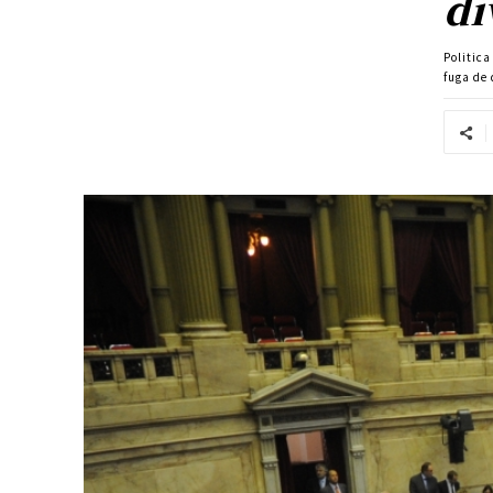
di
Politic
fuga de 