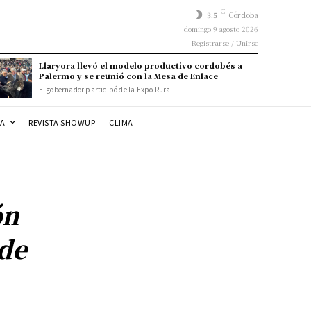
C
3.5
Córdoba
domingo 9 agosto 2026
Registrarse / Unirse
Llaryora llevó el modelo productivo cordobés a
Palermo y se reunió con la Mesa de Enlace
El gobernador participó de la Expo Rural...
DA
REVISTA SHOWUP
CLIMA
ón
 de