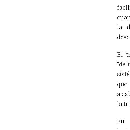
faci
cuan
la d
descr
El t
“del
sist
que 
a ca
la tr
En 