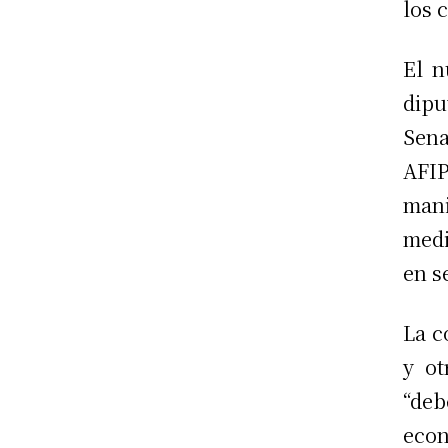
los 
El n
dipu
Sena
AFI
man
medi
en s
La c
y ot
“deb
econ