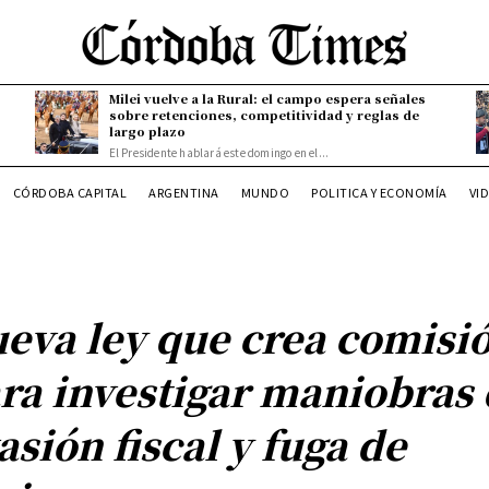
Milei vuelve a la Rural: el campo espera señales
sobre retenciones, competitividad y reglas de
largo plazo
El Presidente hablará este domingo en el...
CÓRDOBA CAPITAL
ARGENTINA
MUNDO
POLITICA Y ECONOMÍA
VI
eva ley que crea comisi
ra investigar maniobras
asión fiscal y fuga de