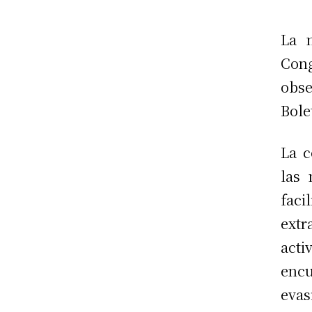
La 
Cong
obse
Bole
La c
las
fac
extr
acti
encu
evas