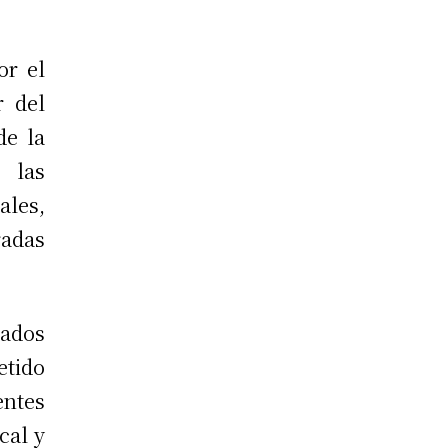
or el
r del
de la
 las
les,
radas
tados
etido
entes
cal y