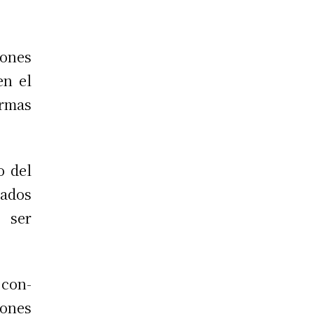
iones
en el
rmas
o del
tados
 ser
 con-
iones