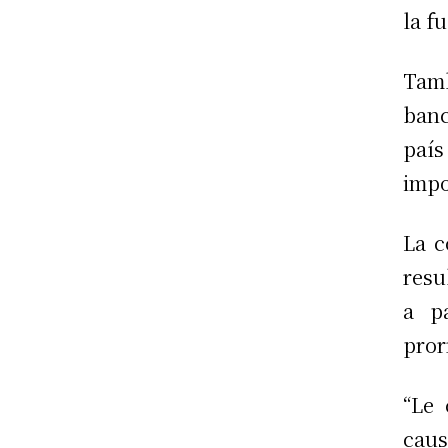
la fu
Tamb
banc
paí
impo
La c
resu
a p
pror
“Le 
caus