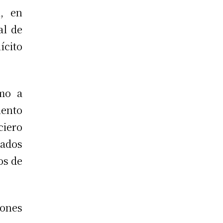
l, en
al de
ícito
smo a
iento
ciero
vados
os de
ones