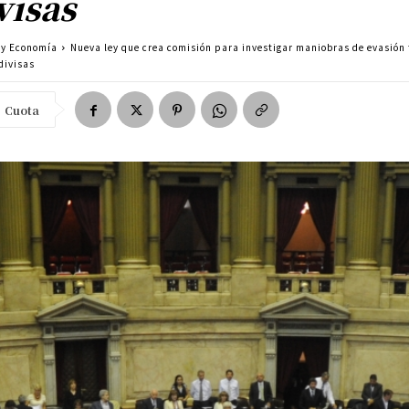
visas
a y Economía
Nueva ley que crea comisión para investigar maniobras de evasión f
divisas
Cuota