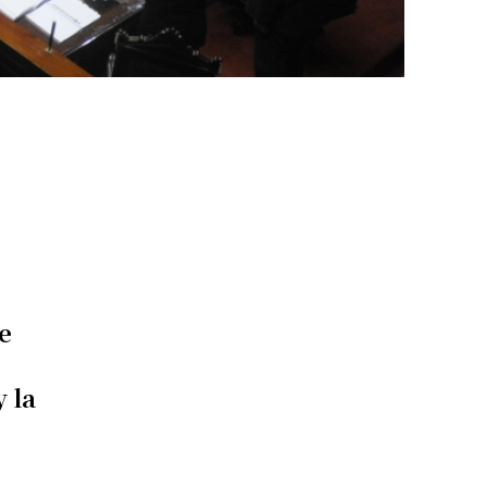
e
y la