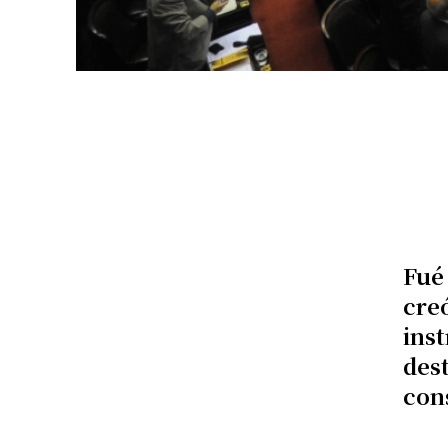
Fué 
cre
ins
dest
cons