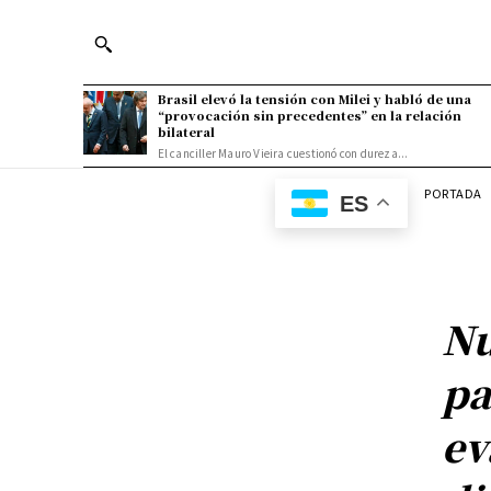
Brasil elevó la tensión con Milei y habló de una
“provocación sin precedentes” en la relación
bilateral
El canciller Mauro Vieira cuestionó con dureza...
PORTADA
ES
Nu
pa
ev