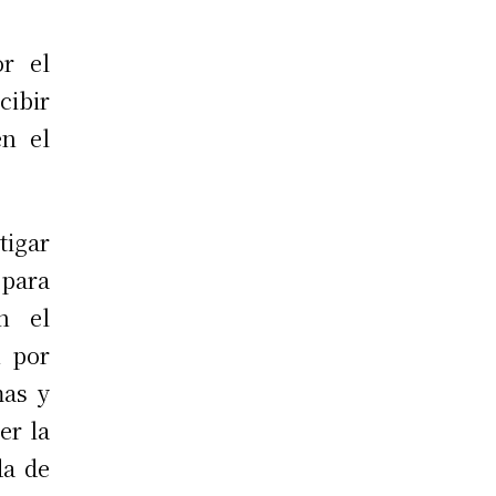
r el
cibir
en el
tigar
para
n el
n por
mas y
er la
da de