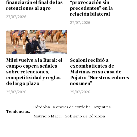
financiarán el final de las
“provocación sin
retenciones al agro
precedentes” en la
relación bilateral
27/07/2026
27/07/2026
Milei vuelve a la Rural: el
Scaloni recibió a
campo espera señales
excombatientes de
sobre retenciones,
Malvinas en su casa de
competitividad y reglas
Pujato: “Nuestros colores
de largo plazo
nos unen”
25/07/2026
25/07/2026
Córdoba
Noticias de cordoba
Argentina
Tendencias:
Mauricio Macri
Gobierno de Córdoba