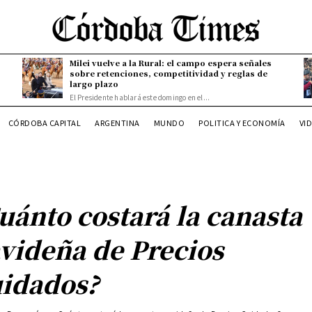
Milei vuelve a la Rural: el campo espera señales
sobre retenciones, competitividad y reglas de
largo plazo
El Presidente hablará este domingo en el...
CÓRDOBA CAPITAL
ARGENTINA
MUNDO
POLITICA Y ECONOMÍA
VI
uánto costará la canasta
videña de Precios
idados?