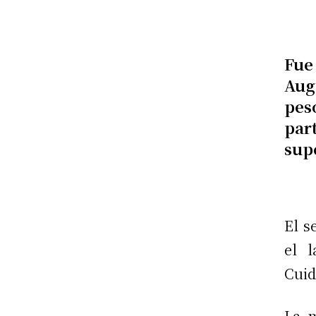
Fue
Aug
pes
par
sup
El s
el 
Cuid
La m