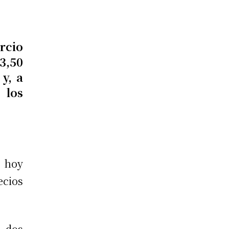
rcio
3,50
y, a
 los
ó hoy
cios
: dos