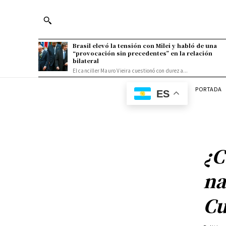
Brasil elevó la tensión con Milei y habló de una
“provocación sin precedentes” en la relación
bilateral
El canciller Mauro Vieira cuestionó con dureza...
PORTADA
ES
¿C
na
Cu