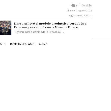
C
6
Córdoba
viernes 7 agosto 2026
Registrarse / Unirse
Llaryora llevó el modelo productivo cordobés a
Palermo y se reunió con la Mesa de Enlace
El gobernador participó de la Expo Rural...
DA
REVISTA SHOWUP
CLIMA