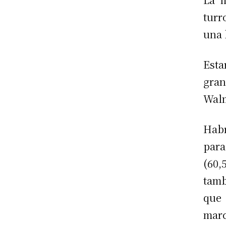
turr
una 
Esta
gra
Walm
Habr
par
(60
tamb
que 
marc