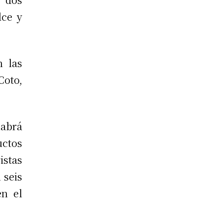
lce y
n las
oto,
habrá
ctos
stas
 seis
en el