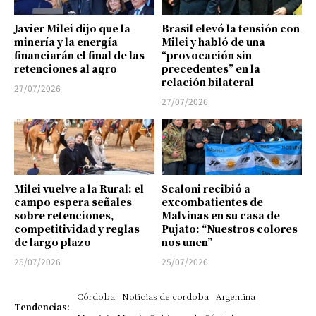
Javier Milei dijo que la
Brasil elevó la tensión con
minería y la energía
Milei y habló de una
financiarán el final de las
“provocación sin
retenciones al agro
precedentes” en la
relación bilateral
27/07/2026
27/07/2026
Milei vuelve a la Rural: el
Scaloni recibió a
campo espera señales
excombatientes de
sobre retenciones,
Malvinas en su casa de
competitividad y reglas
Pujato: “Nuestros colores
de largo plazo
nos unen”
25/07/2026
25/07/2026
Córdoba
Noticias de cordoba
Argentina
Tendencias: