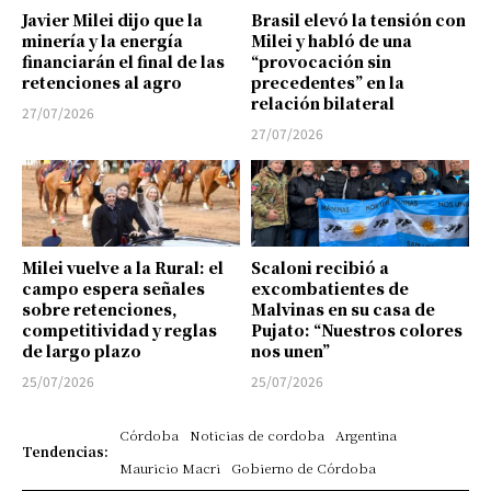
Javier Milei dijo que la
Brasil elevó la tensión con
minería y la energía
Milei y habló de una
financiarán el final de las
“provocación sin
retenciones al agro
precedentes” en la
relación bilateral
27/07/2026
27/07/2026
Milei vuelve a la Rural: el
Scaloni recibió a
campo espera señales
excombatientes de
sobre retenciones,
Malvinas en su casa de
competitividad y reglas
Pujato: “Nuestros colores
de largo plazo
nos unen”
25/07/2026
25/07/2026
Córdoba
Noticias de cordoba
Argentina
Tendencias:
Mauricio Macri
Gobierno de Córdoba