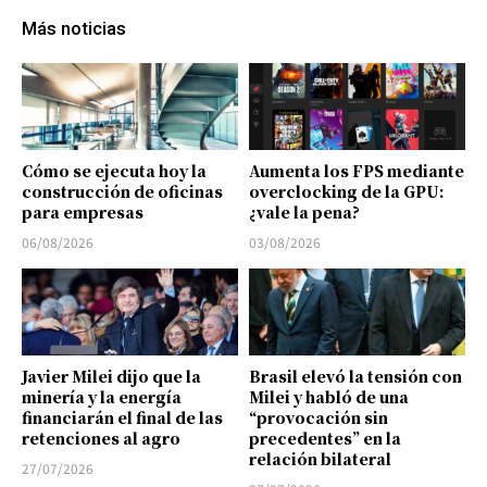
Más noticias
Cómo se ejecuta hoy la
Aumenta los FPS mediante
construcción de oficinas
overclocking de la GPU:
para empresas
¿vale la pena?
06/08/2026
03/08/2026
Javier Milei dijo que la
Brasil elevó la tensión con
minería y la energía
Milei y habló de una
financiarán el final de las
“provocación sin
retenciones al agro
precedentes” en la
relación bilateral
27/07/2026