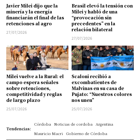
Javier Milei dijo que la
Brasil elevó la tensión con
minería y la energía
Milei y habló de una
financiarán el final de las
“provocación sin
retenciones al agro
precedentes” en la
relación bilateral
27/07/2026
27/07/2026
Milei vuelve a la Rural: el
Scaloni recibió a
campo espera señales
excombatientes de
sobre retenciones,
Malvinas en su casa de
competitividad y reglas
Pujato: “Nuestros colores
de largo plazo
nos unen”
25/07/2026
25/07/2026
Córdoba
Noticias de cordoba
Argentina
Tendencias:
Mauricio Macri
Gobierno de Córdoba