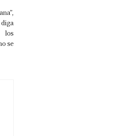
ana”,
 diga
 los
no se