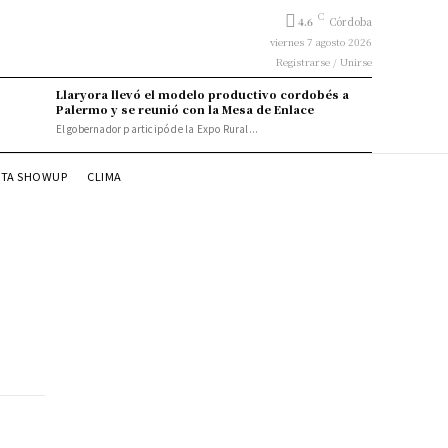
C
4.6
Córdoba
viernes 7 agosto 2026
Registrarse / Unirse
Llaryora llevó el modelo productivo cordobés a
Palermo y se reunió con la Mesa de Enlace
El gobernador participó de la Expo Rural...
STA SHOWUP
CLIMA