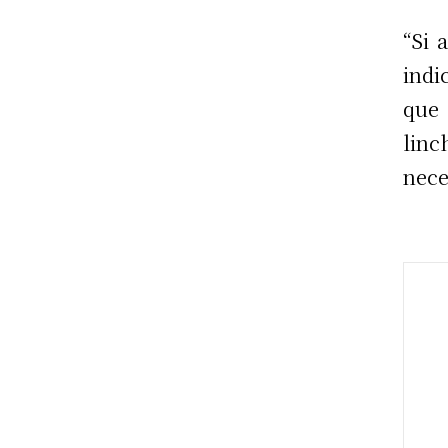
“Si 
indi
que
linc
nece