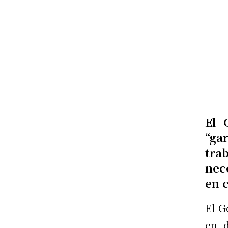
El 
“ga
tra
nec
en 
El G
en d