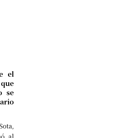
e el
 que
o se
ario
Sota,
mó al