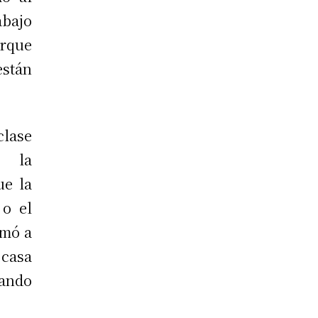
abajo
rque
stán
clase
r la
ue la
 o el
amó a
 casa
uando