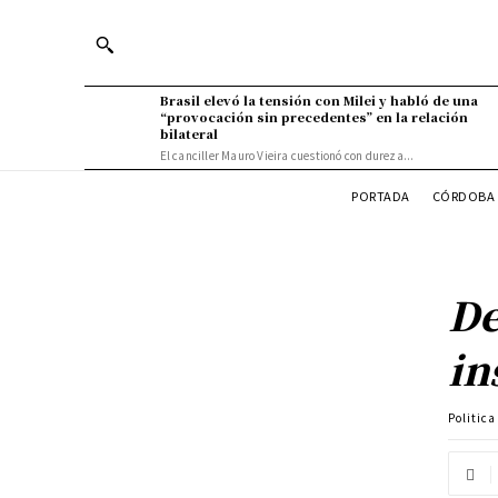
Brasil elevó la tensión con Milei y habló de una
“provocación sin precedentes” en la relación
bilateral
El canciller Mauro Vieira cuestionó con dureza...
PORTADA
CÓRDOBA 
De
in
Politic