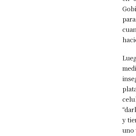
Gobi
par
cua
haci
Lueg
med
inse
plat
celu
“dar
y ti
uno 