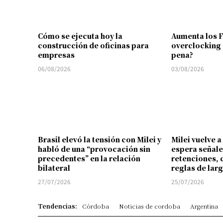
Cómo se ejecuta hoy la
Aumenta los 
construcción de oficinas para
overclocking 
empresas
pena?
06/08/2026
03/08/2026
Brasil elevó la tensión con Milei y
Milei vuelve a
habló de una “provocación sin
espera señale
precedentes” en la relación
retenciones, 
bilateral
reglas de lar
27/07/2026
25/07/2026
Tendencias:
Córdoba
Noticias de cordoba
Argentina