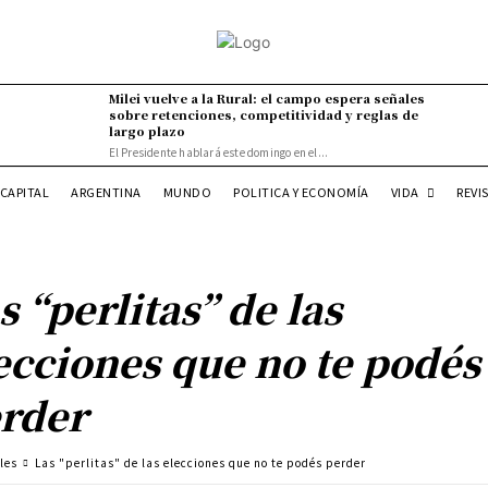
Milei vuelve a la Rural: el campo espera señales
sobre retenciones, competitividad y reglas de
largo plazo
El Presidente hablará este domingo en el...
VIDA
CAPITAL
ARGENTINA
MUNDO
POLITICA Y ECONOMÍA
REVI
s “perlitas” de las
ecciones que no te podés
rder
les
Las "perlitas" de las elecciones que no te podés perder