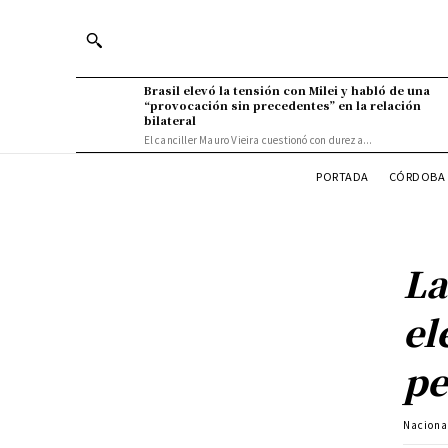
Brasil elevó la tensión con Milei y habló de una
“provocación sin precedentes” en la relación
bilateral
El canciller Mauro Vieira cuestionó con dureza...
PORTADA
CÓRDOBA 
La
el
pe
Naciona