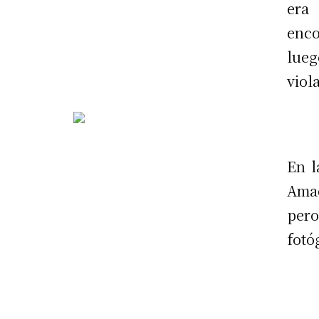
era
enco
lueg
viol
En l
Amad
per
fotó