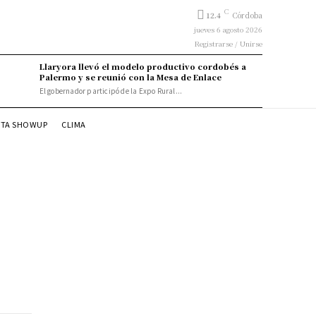
C
12.4
Córdoba
jueves 6 agosto 2026
Registrarse / Unirse
Llaryora llevó el modelo productivo cordobés a
Palermo y se reunió con la Mesa de Enlace
El gobernador participó de la Expo Rural...
STA SHOWUP
CLIMA