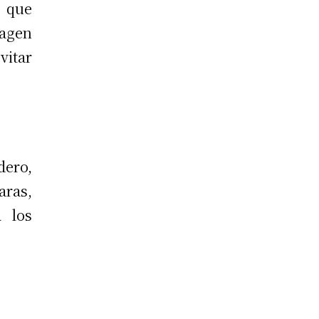
 que
magen
vitar
dero,
aras,
 los