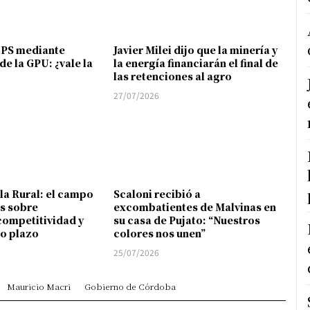
FPS mediante
Javier Milei dijo que la minería y
de la GPU: ¿vale la
la energía financiarán el final de
las retenciones al agro
27/07/2026
 la Rural: el campo
Scaloni recibió a
s sobre
excombatientes de Malvinas en
competitividad y
su casa de Pujato: “Nuestros
go plazo
colores nos unen”
25/07/2026
Mauricio Macri
Gobierno de Córdoba