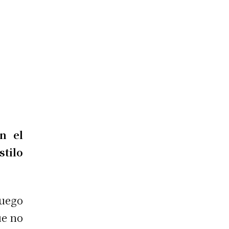
n el
stilo
Luego
ue no