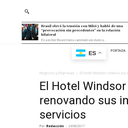
Brasil elevó la tensión con Milei y habló de una
“provocación sin precedentes” en la relación
bilateral
El canciller Mauro Vieira cuestionó con dureza...
PORTADA
ES
Negocios y Empresas
El Hotel Windsor celebra sus 
El Hotel Windsor
renovando sus in
servicios
Por
Redacción
-
24/08/2017