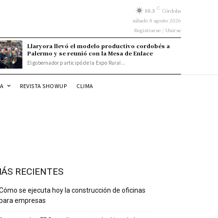
C
10.3
Córdoba
sábado 8 agosto 2026
Registrarse / Unirse
Llaryora llevó el modelo productivo cordobés a
Palermo y se reunió con la Mesa de Enlace
El gobernador participó de la Expo Rural...
DA
REVISTA SHOWUP
CLIMA
ÁS RECIENTES
Cómo se ejecuta hoy la construcción de oficinas
para empresas