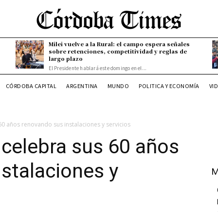
Milei vuelve a la Rural: el campo espera señales
sobre retenciones, competitividad y reglas de
largo plazo
El Presidente hablará este domingo en el...
CÓRDOBA CAPITAL
ARGENTINA
MUNDO
POLITICA Y ECONOMÍA
VI
60 años renovando sus instalaciones y servicios
 celebra sus 60 años
stalaciones y
M