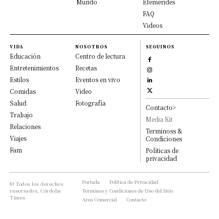
Mundo
Efemérides
FAQ
Videos
VIDA
NOSOTROS
SEGUINOS
Educación
Centro de lectura
Entretenimientos
Recetas
Estilos
Eventos en vivo
Comidas
Video
Salud
Fotografía
Contacto>
Trabajo
Media Kit
Relaciones
Terminoss &
Viajes
Condiciones
Fam
Políticas de
privacidad
Portada
Política de Privacidad
© Todos los derechos
reservados, Córdoba
Términos y Condiciones de Uso del Sitio
Times
Area Comercial
Contacto