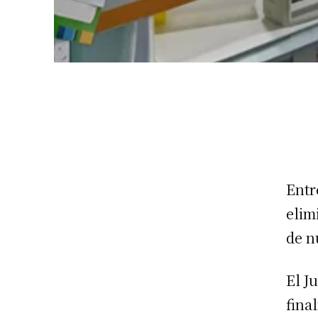
Entr
elim
de n
El J
fina