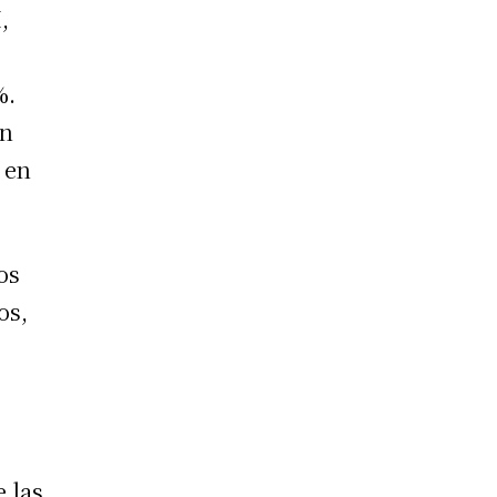
,
%.
en
 en
os
os,
e las