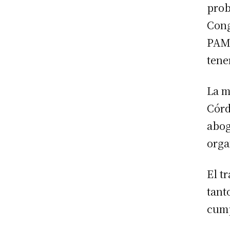
prob
Cong
PAMI
tene
La m
Córd
abog
orga
El t
tant
cump