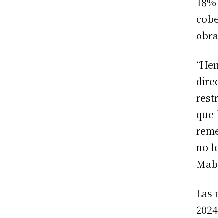
18% 
cobe
obra
“Hem
dire
rest
que 
reme
no l
Mabe
Las 
2024