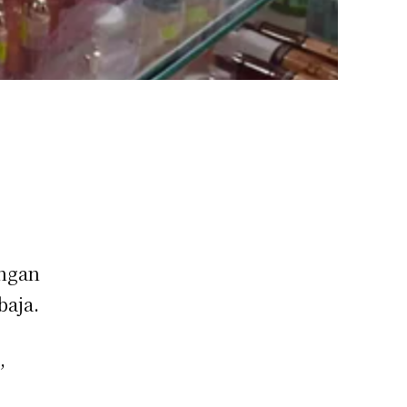
engan
baja.
,