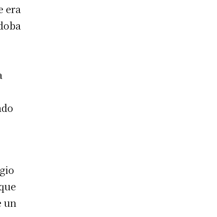
e era
rdoba
a
ado
egio
 que
e un