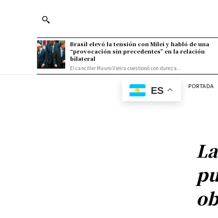
Brasil elevó la tensión con Milei y habló de una
“provocación sin precedentes” en la relación
bilateral
El canciller Mauro Vieira cuestionó con dureza...
PORTADA
ES
La
pu
ob