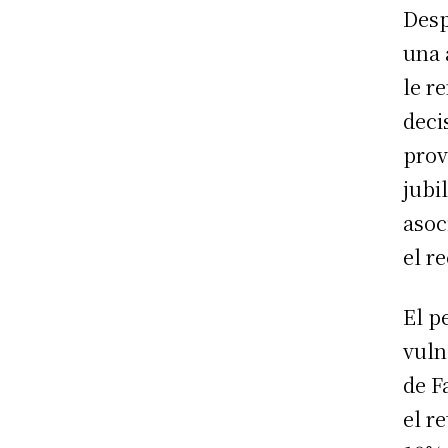
Desp
una 
le r
deci
prov
jubi
asoc
el r
El p
vuln
de F
el r