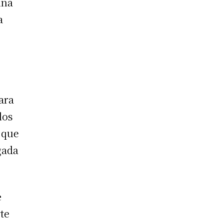
una
a
para
los
 que
ogada
e
te