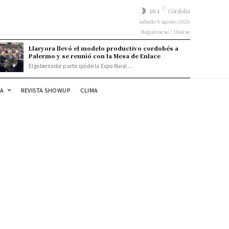
C
10.1
Córdoba
sábado 8 agosto 2026
Registrarse / Unirse
Llaryora llevó el modelo productivo cordobés a
Palermo y se reunió con la Mesa de Enlace
El gobernador participó de la Expo Rural...
DA
REVISTA SHOWUP
CLIMA