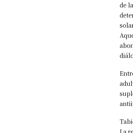
de l
dete
sola
Aque
abon
diál
Entr
adul
supl
anti
Tabi
La r