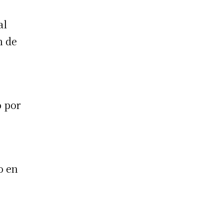
al
n de
e
o por
o en