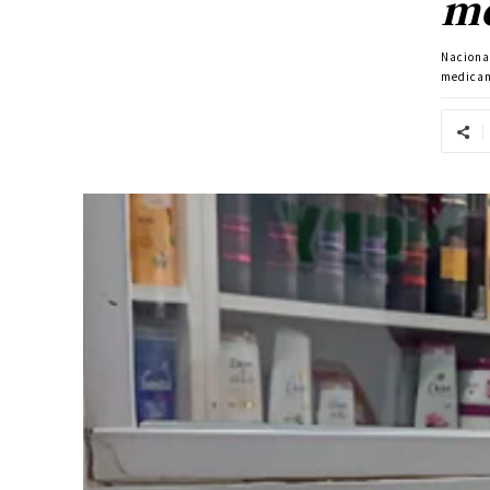
me
Naciona
medicam