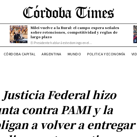
Milei vuelve a la Rural: el campo espera señales
sobre retenciones, competitividad y reglas de
largo plazo
El Presidente hablará este domingo en el...
CÓRDOBA CAPITAL
ARGENTINA
MUNDO
POLITICA Y ECONOMÍA
VI
 Justicia Federal hizo
nta contra PAMI y la
ligan a volver a entregar