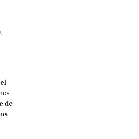
a
el
enos
e de
los