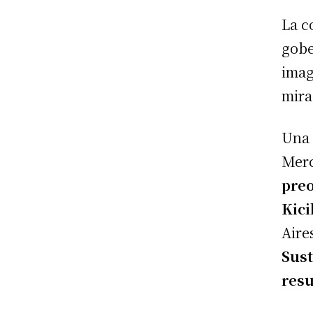
La c
gobe
imag
mira
Una 
Merc
pre
Kici
Aire
Sust
resu