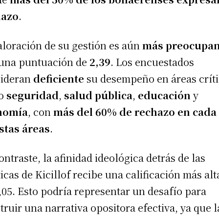
hazo
.
aloración de su gestión es aún
más preocupan
una puntuación de
2,39
. Los encuestados
sideran
deficiente
su desempeño en áreas crít
o
seguridad
,
salud pública
,
educación
y
nomía
, con
más del 60% de rechazo en cada
stas áreas
.
ontraste, la afinidad ideológica detrás de las
ticas de Kicillof recibe una calificación más alt
,05. Esto podría representar un desafío para
truir una narrativa opositora efectiva, ya que l