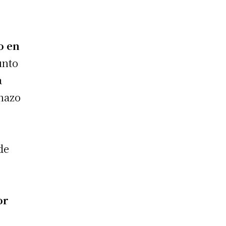
o en
unto
a
chazo
de
or