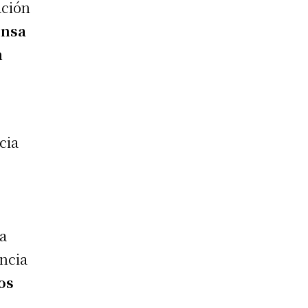
ación
ensa
n
cia
ca
encia
os