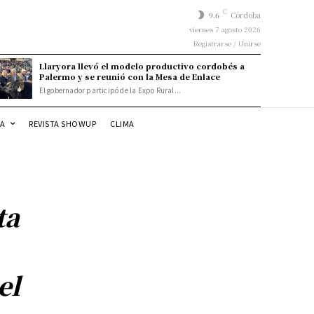
C
9.6
Córdoba
viernes 7 agosto 2026
Registrarse / Unirse
Llaryora llevó el modelo productivo cordobés a
Palermo y se reunió con la Mesa de Enlace
El gobernador participó de la Expo Rural...
DA
REVISTA SHOWUP
CLIMA
ta
el