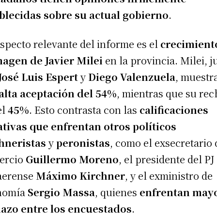
blecidas sobre su actual gobierno
.
specto relevante del informe es el
crecimient
magen de Javier Milei
en la provincia. Milei, j
José Luis Espert
y
Diego Valenzuela
, muestr
alta aceptación del 54%
, mientras que su re
el
45%
. Esto contrasta con las
calificaciones
tivas que enfrentan otros políticos
hneristas
y
peronistas
, como el exsecretario 
ercio
Guillermo Moreno
, el presidente del PJ
aerense
Máximo
Kirchner
, y el exministro de
nomía
Sergio Massa
, quienes
enfrentan may
azo entre los encuestados
.