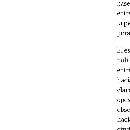
base
entr
la p
pers
El e
polí
entr
haci
clar
opos
obse
haci
ciu