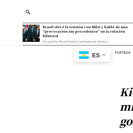
Brasil elevó la tensión con Milei y habló de una
“provocación sin precedentes” en la relación
bilateral
El canciller Mauro Vieira cuestionó con dureza...
PORTADA
ES
Ki
mi
go