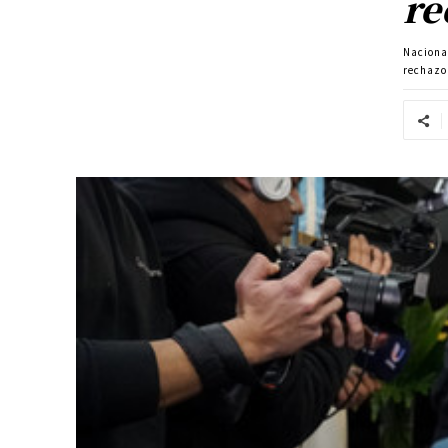
re
Naciona
rechazo