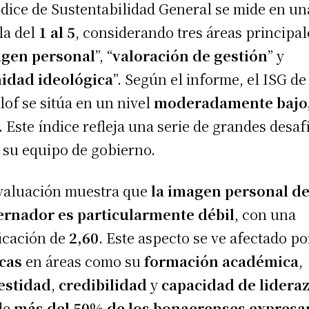
ndice de Sustentabilidad General se mide en un
la del
1 al 5
, considerando tres áreas principal
gen personal
”, “
valoración
de gestión
” y
nidad
ideológica
”. Según el informe, el ISG de
llof se sitúa en un nivel
moderadamente bajo,
. Este índice refleja una serie de grandes desaf
 su equipo de gobierno.
valuación muestra que
la imagen personal de
rnador es particularmente débil
, con una
ficación de
2,60
. Este aspecto se ve afectado po
icas
en áreas como su
formación académica
,
estidad
,
credibilidad
y
capacidad de lidera
de
más del 50% de los bonaerenses expresa