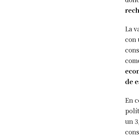
rec
La v
con 
con
com
eco
de e
En c
polí
un 3
cons