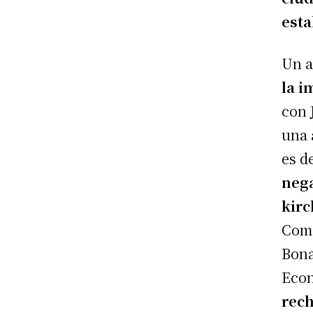
esta
Un a
la i
con
una
es d
nega
kirc
Com
Bon
Eco
rech