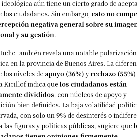
 ideológica aún tiene un cierto grado de acept
e los ciudadanos. Sin embargo,
esto no comp
ercepción negativa general sobre su image
onal y su gestión
.
studio también revela una notable polarización
tica en la provincia de Buenos Aires. La diferen
e los niveles de
apoyo (36%)
y
rechazo (55%)
a Kicillof indica que
los ciudadanos están
amente divididos
, con núcleos de apoyo y
ición bien definidos. La baja volatilidad políti
rvada, con solo un
9%
de desinterés o indifer
a las figuras y políticas públicas, sugiere que
l
dadanos tienen opiniones firmemente