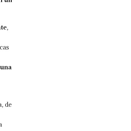
te
,
icas
 una
a, de
a