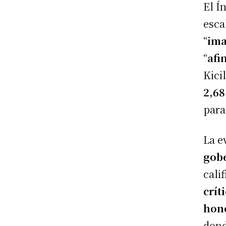
El Í
esca
“
ima
“
afi
Kici
2,68
para
La e
gobe
cali
crít
hon
don