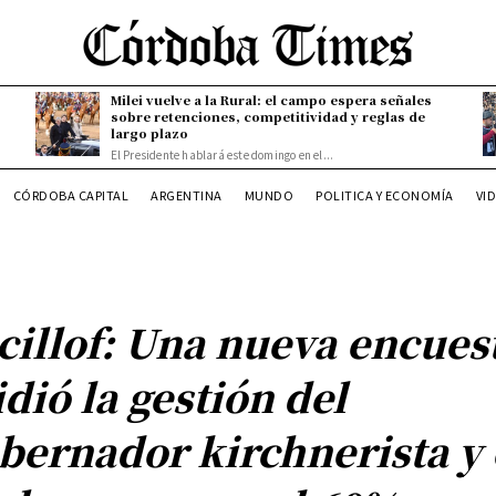
Milei vuelve a la Rural: el campo espera señales
sobre retenciones, competitividad y reglas de
largo plazo
El Presidente hablará este domingo en el...
CÓRDOBA CAPITAL
ARGENTINA
MUNDO
POLITICA Y ECONOMÍA
VI
cillof: Una nueva encues
dió la gestión del
bernador kirchnerista y 