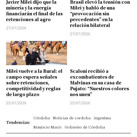
Javier Milei dijo que la
Brasil elevó la tensión con
minería y la energía
Milei y habló de una
financiarán el final de las
“provocación sin
retenciones al agro
precedentes” en la
relación bilateral
27/07/2026
27/07/2026
Milei vuelve a la Rural: el
Scaloni recibió a
campo espera señales
excombatientes de
sobre retenciones,
Malvinas en su casa de
competitividad y reglas
Pujato: “Nuestros colores
de largo plazo
nos unen”
25/07/2026
25/07/2026
Córdoba
Noticias de cordoba
Argentina
Tendencias:
Mauricio Macri
Gobierno de Córdoba