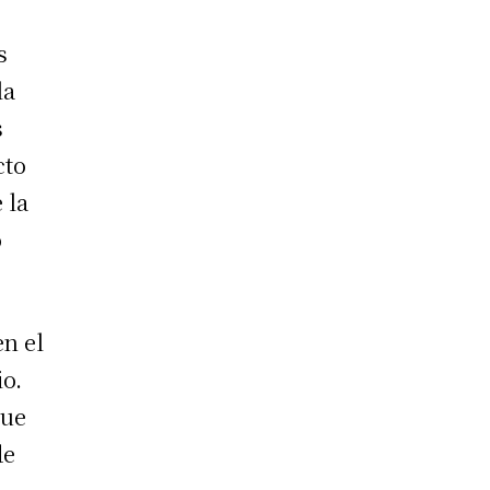
s
la
s
cto
 la
o
en el
o.
que
de