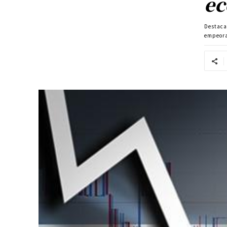
ec
Destac
empeor