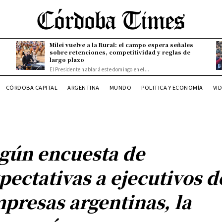
Milei vuelve a la Rural: el campo espera señales
sobre retenciones, competitividad y reglas de
largo plazo
El Presidente hablará este domingo en el...
CÓRDOBA CAPITAL
ARGENTINA
MUNDO
POLITICA Y ECONOMÍA
VI
gún encuesta de
pectativas a ejecutivos d
presas argentinas, la