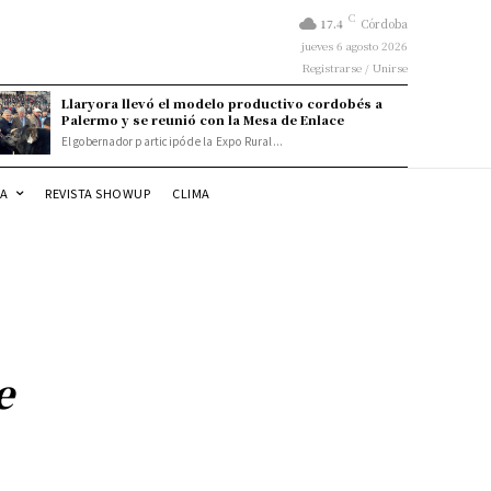
C
17.4
Córdoba
jueves 6 agosto 2026
Registrarse / Unirse
Llaryora llevó el modelo productivo cordobés a
Palermo y se reunió con la Mesa de Enlace
El gobernador participó de la Expo Rural...
DA
REVISTA SHOWUP
CLIMA
e