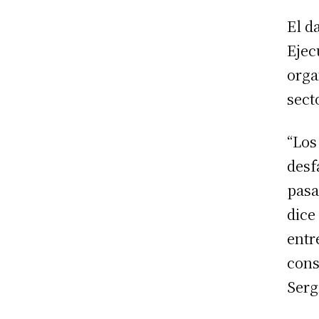
El d
Ejec
orga
sect
“Los
desf
pasa
dice
entr
cons
Serg