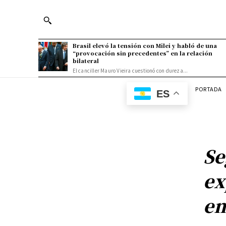
Brasil elevó la tensión con Milei y habló de una
“provocación sin precedentes” en la relación
bilateral
El canciller Mauro Vieira cuestionó con dureza...
PORTADA
ES
Se
ex
em