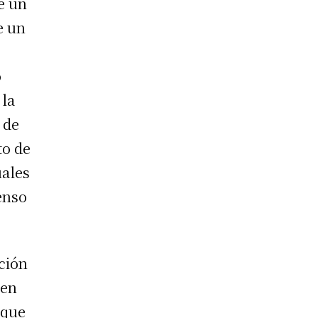
e un
e un
o
 la
 de
to de
uales
enso
ción
 en
 que