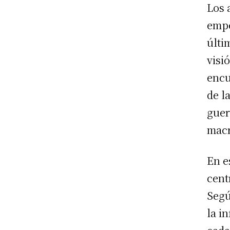
Los 
empe
últi
visi
encu
de l
guer
macr
En e
cent
Segú
la i