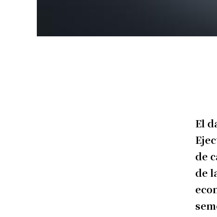
El d
Ejec
de c
de l
econ
sem