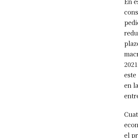
En e
cons
pedi
redu
plaz
macr
2021
este
en l
entr
Cuat
econ
el p