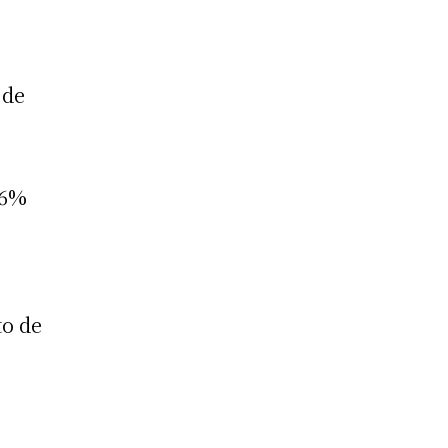
 de
46%
to de