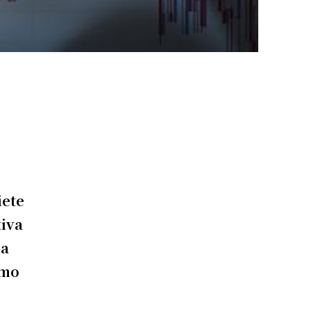
iete
tiva
la
imo