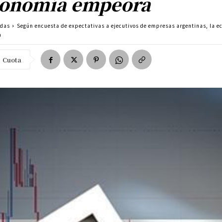
onomía empeora
adas
Según encuesta de expectativas a ejecutivos de empresas argentinas, la 
a
Cuota