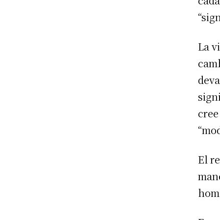
cada
“sign
La v
camb
deva
sign
cree
“mod
El r
mane
homb