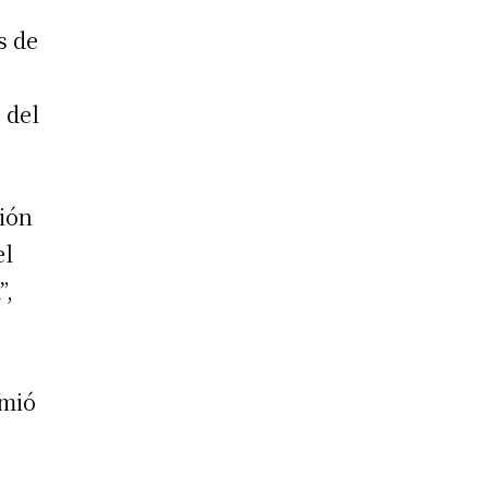
s de
 del
ción
el
”,
umió