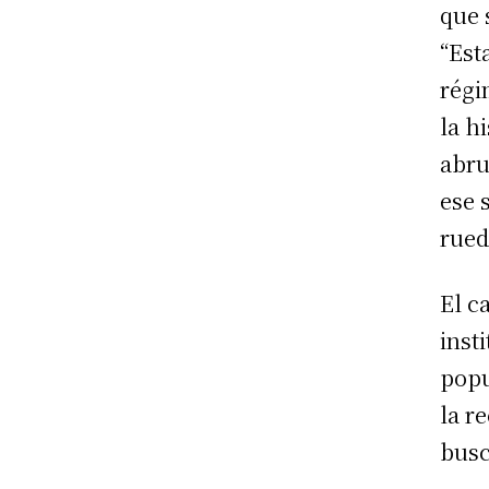
que 
“Est
régi
la h
abru
ese 
rued
El c
inst
popu
la r
busc