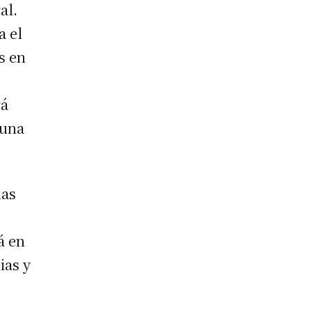
al.
a el
s en
rá
 una
las
á en
ias y