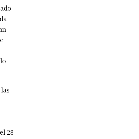
mado
ada
han
ue
do
 las
el 28