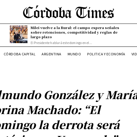
Milei vuelve a la Rural: el campo espera señales
sobre retenciones, competitividad y reglas de
largo plazo
El Presidente hablará este domingo en el...
CÓRDOBA CAPITAL
ARGENTINA
MUNDO
POLITICA Y ECONOMÍA
VI
mundo González y Marí
rina Machado: “El
mingo la derrota será