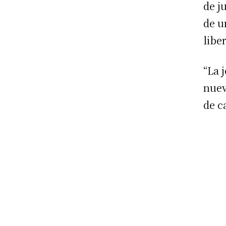
de j
de u
libe
“La 
nuev
de c