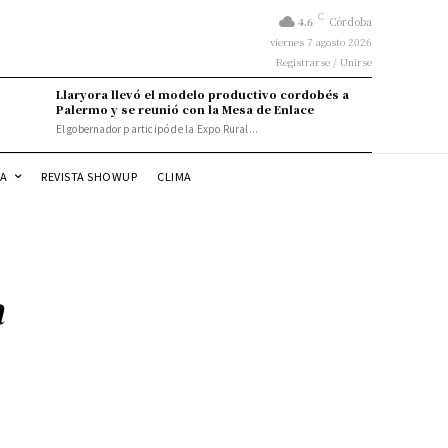
C
4.6
Córdoba
viernes 7 agosto 2026
Registrarse / Unirse
Llaryora llevó el modelo productivo cordobés a
Palermo y se reunió con la Mesa de Enlace
El gobernador participó de la Expo Rural...
DA
REVISTA SHOWUP
CLIMA
a