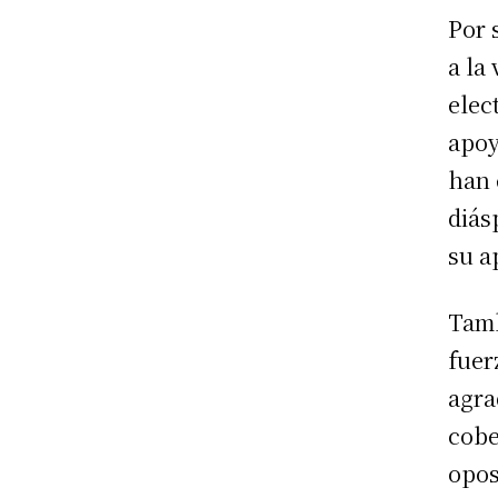
Por 
a la
elec
apoy
han 
diás
su a
Tamb
fuer
agra
cobe
opos