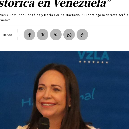
stórica en Venezuela”
adas
Edmundo González y María Corina Machado: “El domingo la derrota será h
zuela”
Cuota