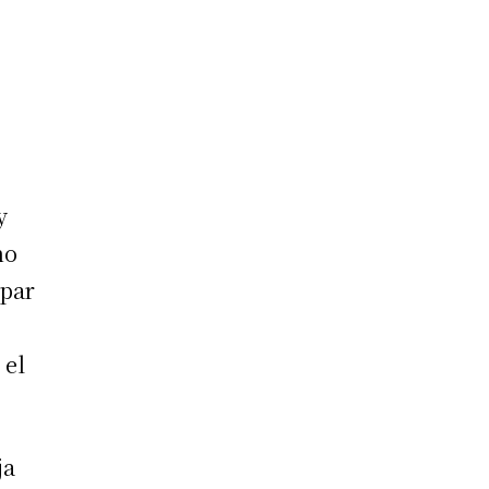
y
ho
ipar
 el
ja