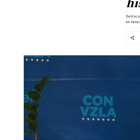
hi
Destac
en Vene