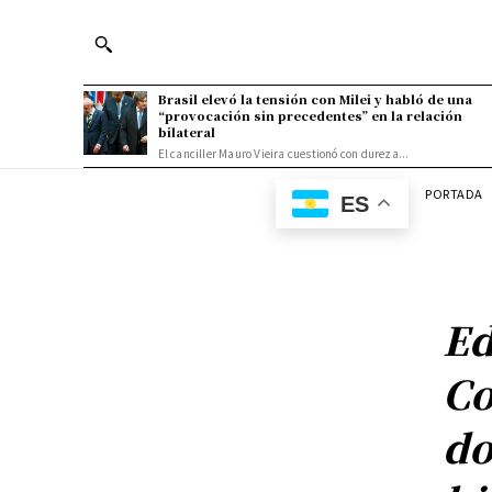
Brasil elevó la tensión con Milei y habló de una
“provocación sin precedentes” en la relación
bilateral
El canciller Mauro Vieira cuestionó con dureza...
PORTADA
ES
Ed
Co
do