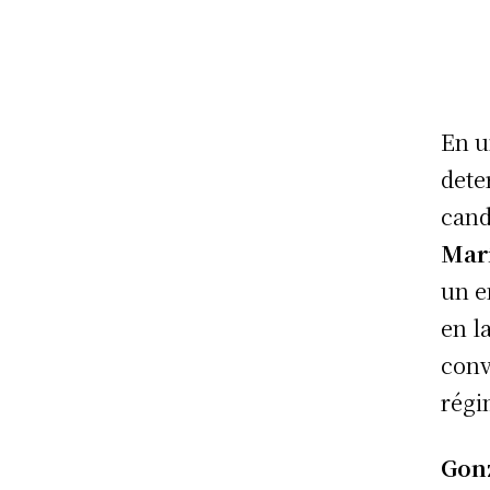
En u
dete
cand
Mar
un e
en l
conv
régi
Gonz