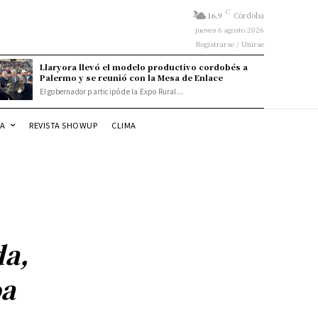
C
16.9
Córdoba
jueves 6 agosto 2026
Registrarse / Unirse
Llaryora llevó el modelo productivo cordobés a
Palermo y se reunió con la Mesa de Enlace
El gobernador participó de la Expo Rural...
DA
REVISTA SHOWUP
CLIMA
da,
oa