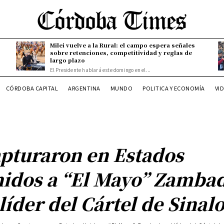
Milei vuelve a la Rural: el campo espera señales
sobre retenciones, competitividad y reglas de
largo plazo
El Presidente hablará este domingo en el...
CÓRDOBA CAPITAL
ARGENTINA
MUNDO
POLITICA Y ECONOMÍA
VI
pturaron en Estados
idos a “El Mayo” Zamba
 líder del Cártel de Sinal