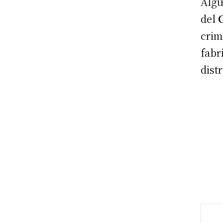
Algu
del
crim
fabr
dist