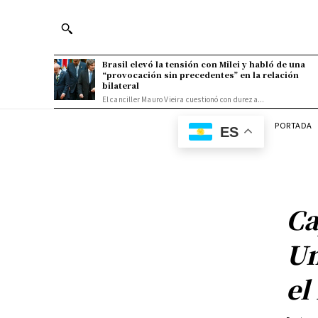
Brasil elevó la tensión con Milei y habló de una
“provocación sin precedentes” en la relación
bilateral
El canciller Mauro Vieira cuestionó con dureza...
PORTADA
ES
Ca
Un
el