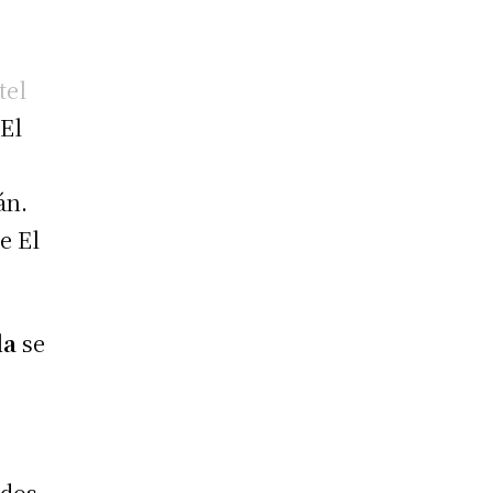
tel
 El
án.
e El
da
se
idos.