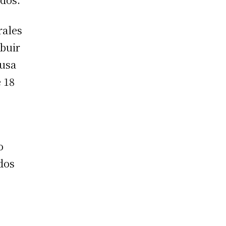
rales
ibuir
ausa
 18
o
dos