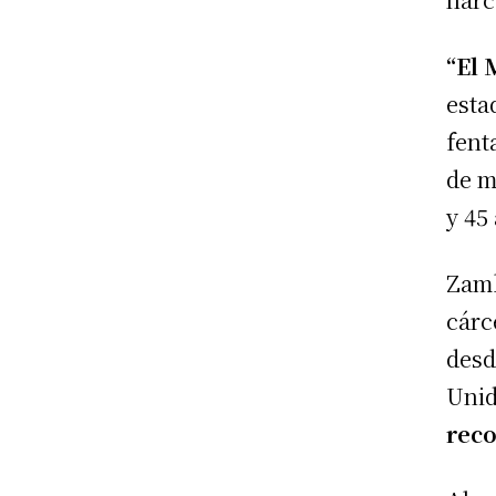
“El 
esta
fent
de m
y 45
Zamb
cárc
desd
Unid
reco