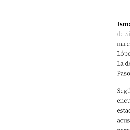
Ism
de S
narc
Lópe
La d
Paso
Segú
encu
esta
acus
narc