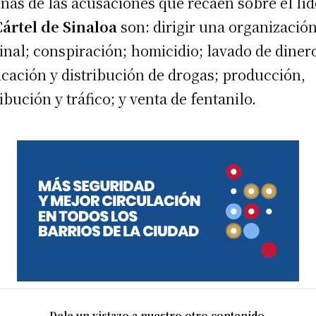
nas de las acusaciones que recaen sobre el líd
Cártel de Sinaloa
son: dirigir una organizació
inal; conspiración; homicidio; lavado de diner
icación y distribución de drogas; producción,
ribución y tráfico; y venta de fentanilo.
Dele un vistazo a nuestro otro contenido.