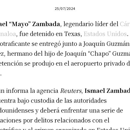
25/07/2024
ael “Mayo” Zambada
, legendario líder del
Cár
inaloa
, fue detenido en Texas,
Estados Unidos
.
otraficante se entregó junto a Joaquín Guzmán
z, hermano del hijo de Joaquín “Chapo” Guzm
etención se produjo en el aeropuerto privado d
.
n informa la agencia
Reuters
,
Ismael Zamba
entra bajo custodia de las autoridades
dounidenses y deberá enfrentar una serie de
aciones por delitos relacionados con el
otráfico y el crimen organizado en Estados Un