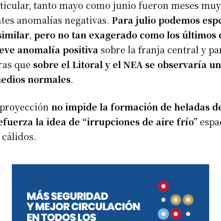
rticular, tanto mayo como junio fueron meses muy
ntes anomalías negativas.
Para julio podemos esp
imilar
,
pero no tan exagerado como los últimos
leve anomalía positiva
sobre la franja central y pa
ras que
sobre el Litoral y el NEA se observaría u
medios normales
.
 proyección
no impide la formación de heladas d
efuerza la idea de “irrupciones de aire frío”
espa
cálidos.