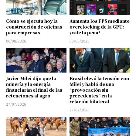
Cómo se ejecuta hoy la
Aumenta los FPS mediante
construcción de oficinas
overclocking de la GPU:
para empresas
¿vale la pena?
06/08/2026
03/08/2026
Javier Milei dijo que la
Brasil elevó la tensión con
minería y la energía
Milei y habló de una
financiarán el final de las
“provocación sin
retenciones al agro
precedentes” en la
relación bilateral
27/07/2026
27/07/2026