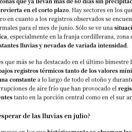
zonas que ya llevan más de 60 días sin precipitac
revierta en el corto plazo
. Hay sectores en los q
ero en cuanto a los registros observados se encue
rmales para el mes de junio. Sólo se ve una
situac
ica
, especialmente en la franja cordillerana, zona
tantes lluvias y nevadas de variada intensidad
.
es que más se ha destacado en el último bimestre f
bajos registros térmicos tanto de los valores mí
na constante
a lo largo de todo el otoño y durant
rrupciones de aire frío que han provocado el
regis
entes
tanto en la porción central como en el sur a
perar de las lluvias en julio?
s meses en los que
históricamente se observan la