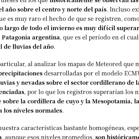
l año sobre el centro y norte del país
. Incluso e
que es muy raro el hecho de que se registren, com
o largo de todo el invierno es muy difícil supera
a
Patagonia argentina
, que es el período en el cual
l de lluvias del año
.
particular, al analizar los mapas de Meteored que
precipitaciones
desarrolladas por el modelo ECM
lluvias y nevadas sobre el sector cordillerano de 
tenciadas
, por lo que los registros superarían los 
e
sobre la cordillera de cuyo y la Mesopotamia, l
a los niveles normales
.
uestra características bastante homogéneas, es
a
, aunque esos niveles promedios,
son histórica