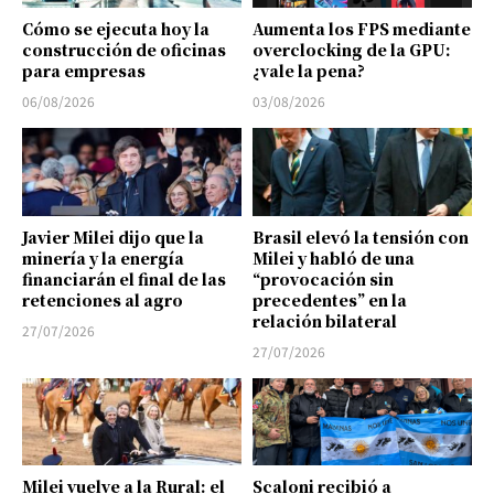
Cómo se ejecuta hoy la
Aumenta los FPS mediante
construcción de oficinas
overclocking de la GPU:
para empresas
¿vale la pena?
06/08/2026
03/08/2026
Javier Milei dijo que la
Brasil elevó la tensión con
minería y la energía
Milei y habló de una
financiarán el final de las
“provocación sin
retenciones al agro
precedentes” en la
relación bilateral
27/07/2026
27/07/2026
Milei vuelve a la Rural: el
Scaloni recibió a