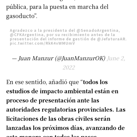
pública, para la puesta en marcha del
gasoducto”.
Agradezco a la presidenta del
@SenadoArgentina
,
@CFKArgentina
, por su recibimiento antes de la
presentación del informe de gestión de
@JefaturaAR
.
pic.twitter.com/RkK4vWMUmV
— Juan Manzur (@JuanManzurOK)
June 2,
2022
En ese sentido, añadió que “
todos los
estudios de impacto ambiental están en
proceso de presentación ante las
autoridades regulatorias provinciales. Las
licitaciones de las obras civiles serán
lanzadas los próximos días, avanzando de
esta manera con todos los pasos