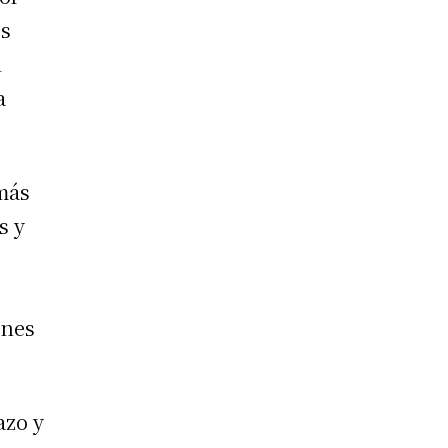
os
l
a
más
s y
ones
azo y