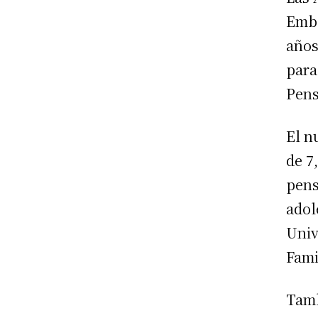
Emba
años
para
Pens
El n
de 7
pens
adol
Univ
Fami
Tamb