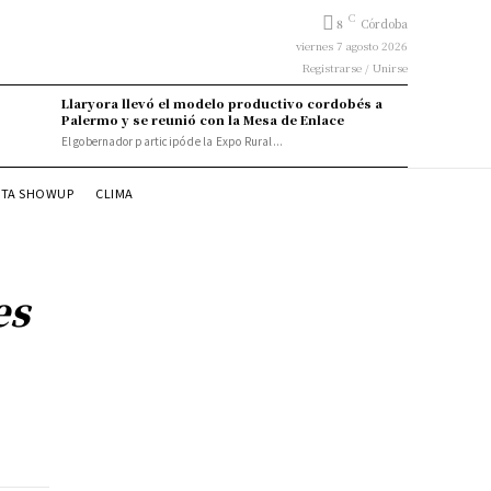
C
8
Córdoba
viernes 7 agosto 2026
Registrarse / Unirse
Llaryora llevó el modelo productivo cordobés a
Palermo y se reunió con la Mesa de Enlace
El gobernador participó de la Expo Rural...
STA SHOWUP
CLIMA
es