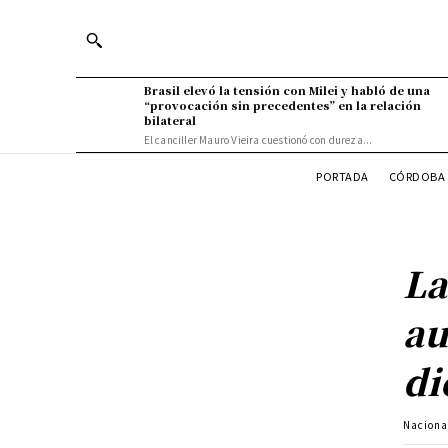
Brasil elevó la tensión con Milei y habló de una
“provocación sin precedentes” en la relación
bilateral
El canciller Mauro Vieira cuestionó con dureza...
PORTADA
CÓRDOBA 
La
au
di
Naciona