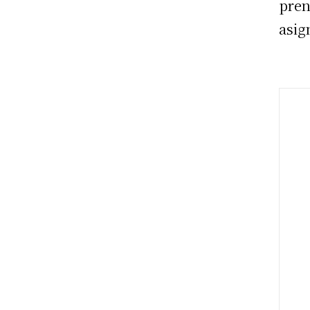
pren
asig