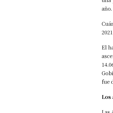
año.
Cuán
2021
El h
asce
14.0
Gobi
fue 
Los 
Las 