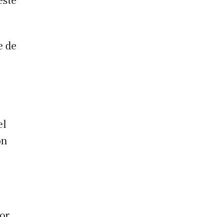
e de
el
ón
por