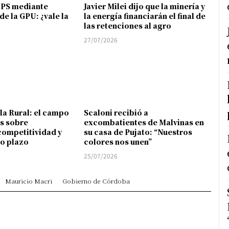
FPS mediante
Javier Milei dijo que la minería y
de la GPU: ¿vale la
la energía financiarán el final de
las retenciones al agro
27/07/2026
 la Rural: el campo
Scaloni recibió a
s sobre
excombatientes de Malvinas en
competitividad y
su casa de Pujato: “Nuestros
go plazo
colores nos unen”
25/07/2026
Mauricio Macri
Gobierno de Córdoba