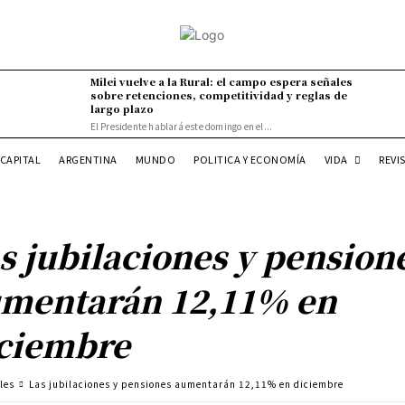
Milei vuelve a la Rural: el campo espera señales
sobre retenciones, competitividad y reglas de
largo plazo
El Presidente hablará este domingo en el...
VIDA
CAPITAL
ARGENTINA
MUNDO
POLITICA Y ECONOMÍA
REVI
s jubilaciones y pension
mentarán 12,11% en
ciembre
les
Las jubilaciones y pensiones aumentarán 12,11% en diciembre