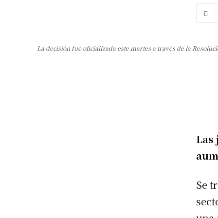
La decisión fue oficializada este martes a través de la Resoluc
Las 
aum
Se t
sect
una 