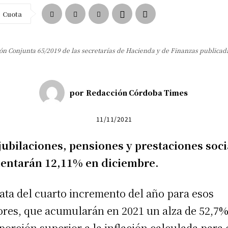
Cuota
ión Conjunta 65/2019 de las secretarías de Hacienda y de Finanzas publicada 
por
Redacción Córdoba Times
11/11/2021
jubilaciones, pensiones y prestaciones soci
entarán 12,11% en diciembre.
rata del cuarto incremento del año para esos
ores, que acumularán en 2021 un alza de 52,7%
porción superior a la inflación calculada para 