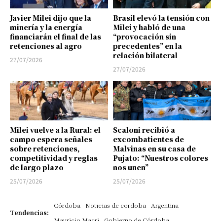
Javier Milei dijo que la
Brasil elevó la tensión con
minería y la energía
Milei y habló de una
financiarán el final de las
“provocación sin
retenciones al agro
precedentes” en la
relación bilateral
27/07/2026
27/07/2026
Milei vuelve a la Rural: el
Scaloni recibió a
campo espera señales
excombatientes de
sobre retenciones,
Malvinas en su casa de
competitividad y reglas
Pujato: “Nuestros colores
de largo plazo
nos unen”
25/07/2026
25/07/2026
Córdoba
Noticias de cordoba
Argentina
Tendencias:
Mauricio Macri
Gobierno de Córdoba