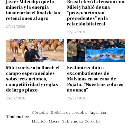
Javier Milei dijo que la
Brasil elevó la tensión con
minería y la energía
Milei y habló de una
financiarán el final de las
“provocación sin
retenciones al agro
precedentes” en la
relación bilateral
27/07/2026
27/07/2026
Milei vuelve a la Rural: el
Scaloni recibió a
campo espera señales
excombatientes de
sobre retenciones,
Malvinas en su casa de
competitividad y reglas
Pujato: “Nuestros colores
de largo plazo
nos unen”
25/07/2026
25/07/2026
Córdoba
Noticias de cordoba
Argentina
Tendencias:
Mauricio Macri
Gobierno de Córdoba