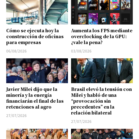
Cómo se ejecuta hoy la
Aumenta los FPS mediante
construcción de oficinas
overclocking de la GPU:
para empresas
¿vale la pena?
06/08/2026
03/08/2026
Javier Milei dijo que la
Brasil elevó la tensión con
minería y la energía
Milei y habló de una
financiarán el final de las
“provocación sin
retenciones al agro
precedentes” en la
relación bilateral
27/07/2026
27/07/2026