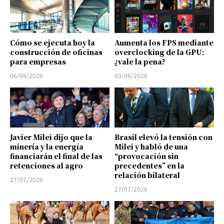
Cómo se ejecuta hoy la
Aumenta los FPS mediante
construcción de oficinas
overclocking de la GPU:
para empresas
¿vale la pena?
06/08/2026
03/08/2026
Javier Milei dijo que la
Brasil elevó la tensión con
minería y la energía
Milei y habló de una
financiarán el final de las
“provocación sin
retenciones al agro
precedentes” en la
relación bilateral
27/07/2026
27/07/2026