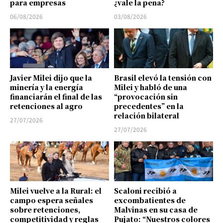
para empresas
¿vale la pena?
06/08/2026
03/08/2026
Javier Milei dijo que la
Brasil elevó la tensión con
minería y la energía
Milei y habló de una
financiarán el final de las
“provocación sin
retenciones al agro
precedentes” en la
relación bilateral
27/07/2026
27/07/2026
Milei vuelve a la Rural: el
Scaloni recibió a
campo espera señales
excombatientes de
sobre retenciones,
Malvinas en su casa de
competitividad y reglas
Pujato: “Nuestros colores