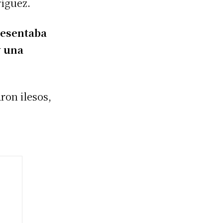
íguez.
resentaba
y una
ron ilesos,