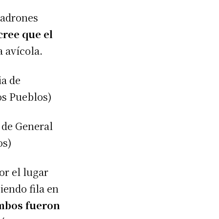
 ladrones
cree que el
a avícola.
a de General
os)
or el lugar
endo fila en
mbos fueron