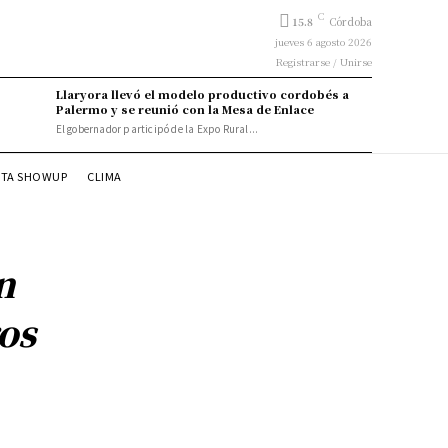
C
15.8
Córdoba
jueves 6 agosto 2026
Registrarse / Unirse
Llaryora llevó el modelo productivo cordobés a
Palermo y se reunió con la Mesa de Enlace
El gobernador participó de la Expo Rural...
STA SHOWUP
CLIMA
n
ros