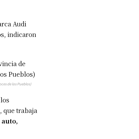
arca Audi
s, indicaron
oces de los Pueblos)
los
, que trabaja
 auto,