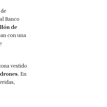
 de
 al Banco
llón de
iban con una
e
zona vestido
ladrones
. En
eridas,