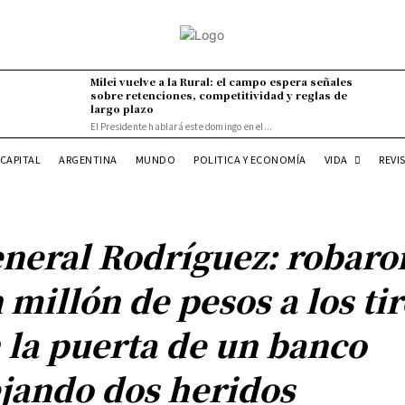
Milei vuelve a la Rural: el campo espera señales
sobre retenciones, competitividad y reglas de
largo plazo
El Presidente hablará este domingo en el...
VIDA
CAPITAL
ARGENTINA
MUNDO
POLITICA Y ECONOMÍA
REVI
neral Rodríguez: robaro
 millón de pesos a los ti
 la puerta de un banco
jando dos heridos