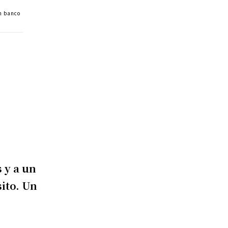
un banco
 y a un
ito. Un