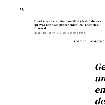
Brasil elevó la tensión con Milei y habló de una
“provocación sin precedentes” en la relación
bilateral
El canciller Mauro Vieira cuestionó con dureza...
PORTADA
CÓRDOBA 
Ge
un
en
de