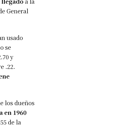
 llegado
a la
 de General
an usado
lo se
.70 y
e .22.
iene
de los dueños
a en 1960
55 de la