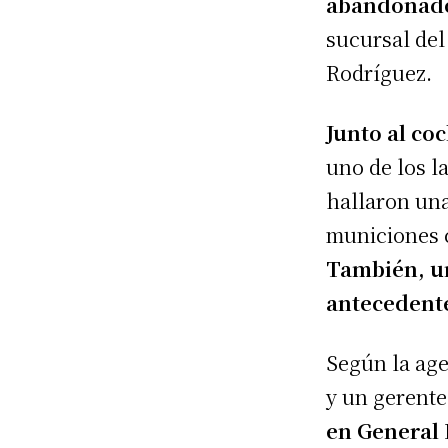
abandonado 
sucursal del
Rodríguez.
Junto al c
uno de los l
hallaron un
municiones c
También, un
antecedent
Según la age
y un gerente
en General