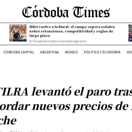
Milei vuelve a la Rural: el campo espera señales
sobre retenciones, competitividad y reglas de
largo plazo
El Presidente hablará este domingo en el...
CÓRDOBA CAPITAL
ARGENTINA
MUNDO
POLITICA Y ECONOMÍA
VI
ILRA levantó el paro tra
ordar nuevos precios de 
che