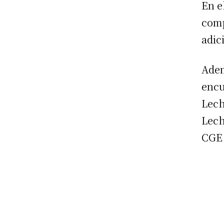
En e
comp
adic
Adem
encu
Lech
Lech
CGE 