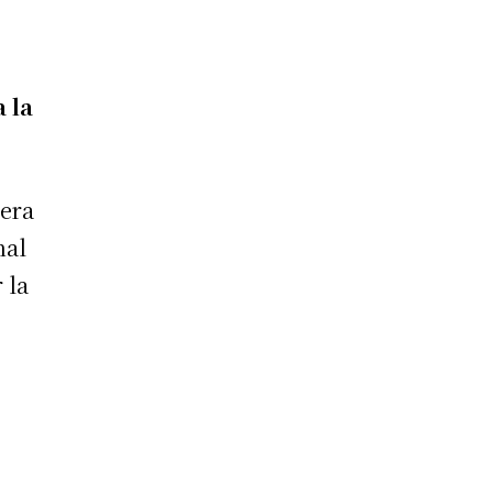
a la
hera
nal
 la