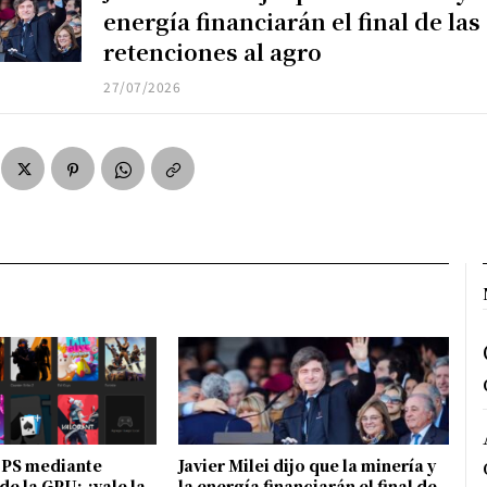
energía financiarán el final de las
retenciones al agro
27/07/2026
FPS mediante
Javier Milei dijo que la minería y
de la GPU: ¿vale la
la energía financiarán el final de