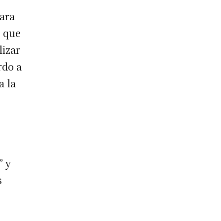
para
s que
lizar
rdo a
a la
” y
s