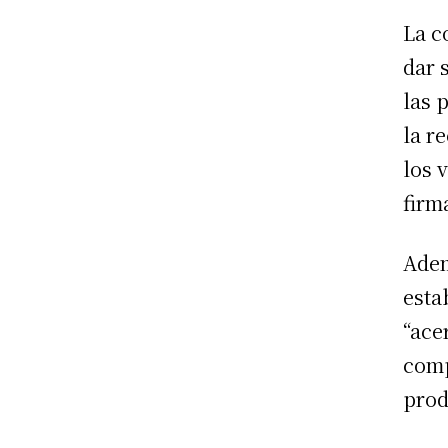
La c
dar 
las 
la r
los 
firm
Adem
esta
“ace
comp
prod