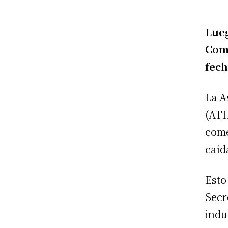
Lueg
Come
fech
La A
(ATI
come
caíd
Esto
Secr
indu