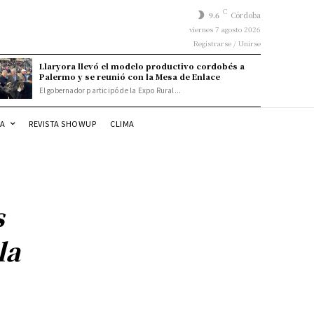
C
9.6
Córdoba
viernes 7 agosto 2026
Registrarse / Unirse
Llaryora llevó el modelo productivo cordobés a
Palermo y se reunió con la Mesa de Enlace
El gobernador participó de la Expo Rural...
DA
REVISTA SHOWUP
CLIMA
s
la