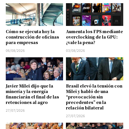
Cómo se ejecuta hoy la
Aumenta los FPS mediante
construcción de oficinas
overclocking de la GPU:
para empresas
¿vale la pena?
06/08/2026
03/08/2026
Javier Milei dijo que la
Brasil elevó la tensión con
minería y la energía
Milei y habló de una
financiarán el final de las
“provocación sin
retenciones al agro
precedentes” en la
relación bilateral
27/07/2026
27/07/2026