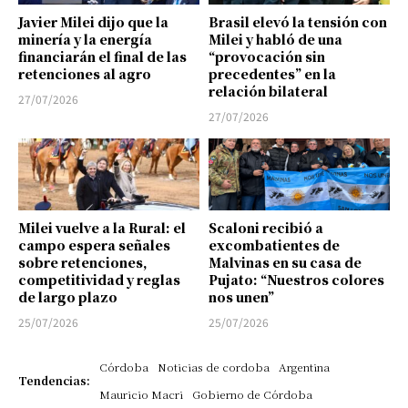
Javier Milei dijo que la
Brasil elevó la tensión con
minería y la energía
Milei y habló de una
financiarán el final de las
“provocación sin
retenciones al agro
precedentes” en la
relación bilateral
27/07/2026
27/07/2026
Milei vuelve a la Rural: el
Scaloni recibió a
campo espera señales
excombatientes de
sobre retenciones,
Malvinas en su casa de
competitividad y reglas
Pujato: “Nuestros colores
de largo plazo
nos unen”
25/07/2026
25/07/2026
Córdoba
Noticias de cordoba
Argentina
Tendencias:
Mauricio Macri
Gobierno de Córdoba