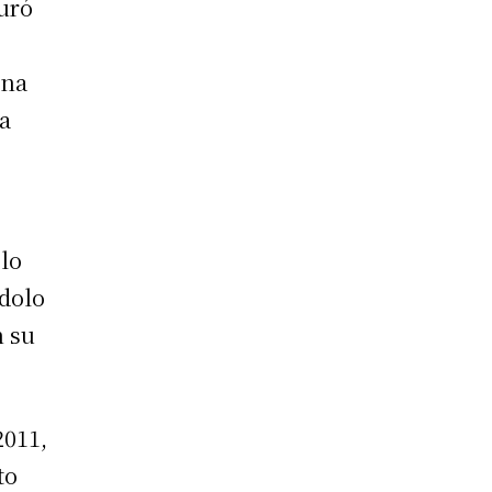
uró
ena
la
 lo
 dolo
n su
2011,
to