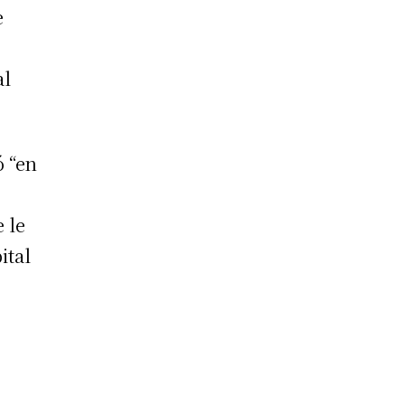
e
al
ó “en
e le
ital