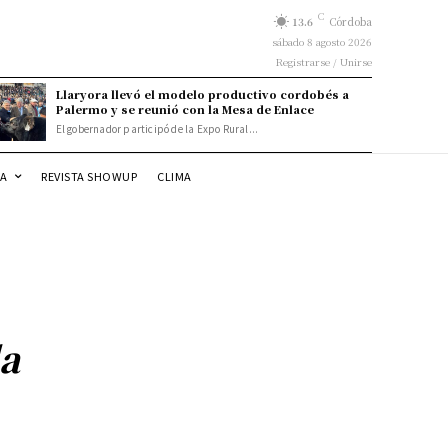
C
13.6
Córdoba
sábado 8 agosto 2026
Registrarse / Unirse
Llaryora llevó el modelo productivo cordobés a
Palermo y se reunió con la Mesa de Enlace
El gobernador participó de la Expo Rural...
DA
REVISTA SHOWUP
CLIMA
la