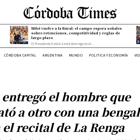
Milei vuelve a la Rural: el campo espera señales
sobre retenciones, competitividad y reglas de
largo plazo
El Presidente hablará este domingo en el...
CÓRDOBA CAPITAL
ARGENTINA
MUNDO
POLITICA Y ECONOMÍA
VI
 entregó el hombre que
tó a otro con una benga
 el recital de La Renga