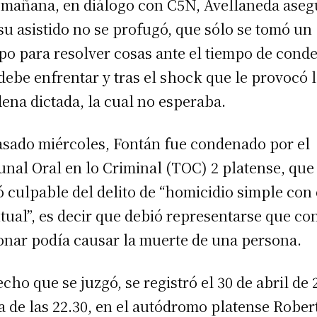
 mañana, en diálogo con C5N, Avellaneda aseg
su asistido no se profugó, que sólo se tomó un
po para resolver cosas ante el tiempo de cond
debe enfrentar y tras el shock que le provocó 
ena dictada, la cual no esperaba.
asado miércoles, Fontán fue condenado por el
unal Oral en lo Criminal (TOC) 2 platense, que
ó culpable del delito de “homicidio simple con
tual”, es decir que debió representarse que co
onar podía causar la muerte de una persona.
echo que se juzgó, se registró el 30 de abril de 
a de las 22.30, en el autódromo platense Rober