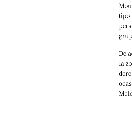
Mour
tipo
pers
grup
De a
la z
dere
ocas
Mel