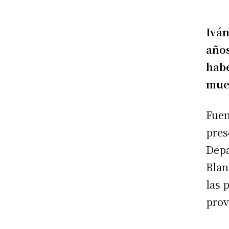
Iván
años
habe
muer
Fuen
pres
Depa
Blan
las 
prov