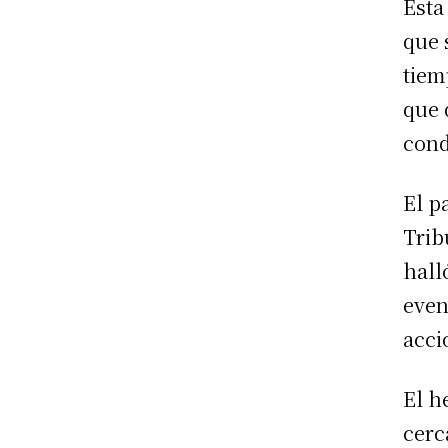
Esta
que 
tiem
que 
cond
El p
Trib
hall
even
acci
El h
cerc