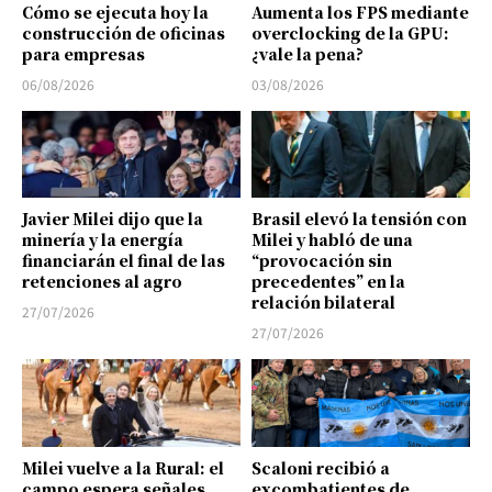
Cómo se ejecuta hoy la
Aumenta los FPS mediante
construcción de oficinas
overclocking de la GPU:
para empresas
¿vale la pena?
06/08/2026
03/08/2026
Javier Milei dijo que la
Brasil elevó la tensión con
minería y la energía
Milei y habló de una
financiarán el final de las
“provocación sin
retenciones al agro
precedentes” en la
relación bilateral
27/07/2026
27/07/2026
Milei vuelve a la Rural: el
Scaloni recibió a
campo espera señales
excombatientes de