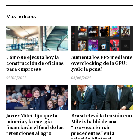
Más noticias
Cómo se ejecuta hoy la
Aumenta los FPS mediante
construcción de oficinas
overclocking de la GPU:
para empresas
¿vale la pena?
06/08/2026
03/08/2026
Javier Milei dijo que la
Brasil elevó la tensión con
minería y la energía
Milei y habló de una
financiarán el final de las
“provocación sin
retenciones al agro
precedentes” en la