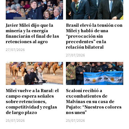
Javier Milei dijo que la
Brasil elevó la tensión con
minería y la energía
Milei y habló de una
financiarán el final de las
“provocación sin
retenciones al agro
precedentes” en la
relación bilateral
27/07/2026
27/07/2026
Milei vuelve a la Rural: el
Scaloni recibió a
campo espera señales
excombatientes de
sobre retenciones,
Malvinas en su casa de
competitividad y reglas
Pujato: “Nuestros colores
de largo plazo
nos unen”
25/07/2026
25/07/2026