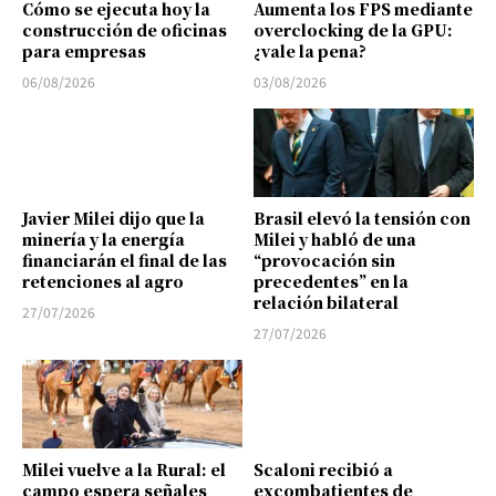
Cómo se ejecuta hoy la
Aumenta los FPS mediante
construcción de oficinas
overclocking de la GPU:
para empresas
¿vale la pena?
06/08/2026
03/08/2026
Javier Milei dijo que la
Brasil elevó la tensión con
minería y la energía
Milei y habló de una
financiarán el final de las
“provocación sin
retenciones al agro
precedentes” en la
relación bilateral
27/07/2026
27/07/2026
Milei vuelve a la Rural: el
Scaloni recibió a
campo espera señales
excombatientes de