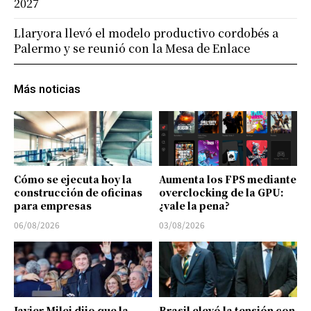
2027
Llaryora llevó el modelo productivo cordobés a
Palermo y se reunió con la Mesa de Enlace
Más noticias
Cómo se ejecuta hoy la
Aumenta los FPS mediante
construcción de oficinas
overclocking de la GPU:
para empresas
¿vale la pena?
06/08/2026
03/08/2026
Javier Milei dijo que la
Brasil elevó la tensión con