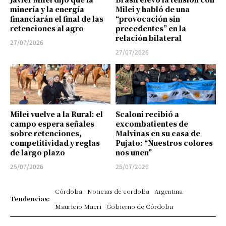
minería y la energía
Milei y habló de una
financiarán el final de las
“provocación sin
retenciones al agro
precedentes” en la
relación bilateral
27/07/2026
27/07/2026
Milei vuelve a la Rural: el
Scaloni recibió a
campo espera señales
excombatientes de
sobre retenciones,
Malvinas en su casa de
competitividad y reglas
Pujato: “Nuestros colores
de largo plazo
nos unen”
25/07/2026
25/07/2026
Córdoba
Noticias de cordoba
Argentina
Tendencias:
Mauricio Macri
Gobierno de Córdoba