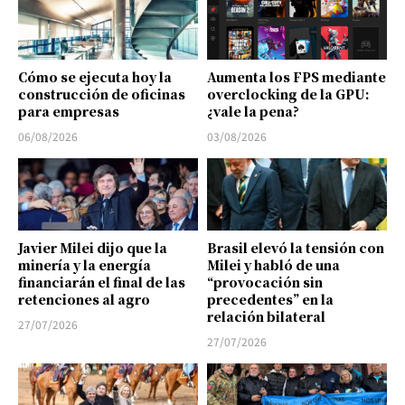
Cómo se ejecuta hoy la
Aumenta los FPS mediante
construcción de oficinas
overclocking de la GPU:
para empresas
¿vale la pena?
06/08/2026
03/08/2026
Javier Milei dijo que la
Brasil elevó la tensión con
minería y la energía
Milei y habló de una
financiarán el final de las
“provocación sin
retenciones al agro
precedentes” en la
relación bilateral
27/07/2026
27/07/2026