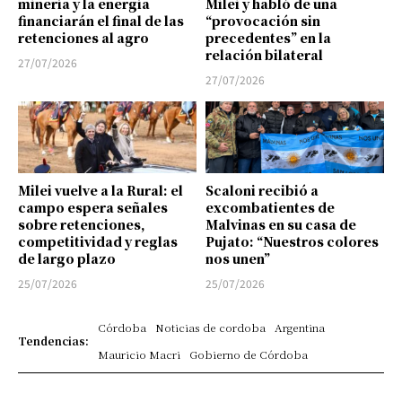
minería y la energía
Milei y habló de una
financiarán el final de las
“provocación sin
retenciones al agro
precedentes” en la
relación bilateral
27/07/2026
27/07/2026
Milei vuelve a la Rural: el
Scaloni recibió a
campo espera señales
excombatientes de
sobre retenciones,
Malvinas en su casa de
competitividad y reglas
Pujato: “Nuestros colores
de largo plazo
nos unen”
25/07/2026
25/07/2026
Córdoba
Noticias de cordoba
Argentina
Tendencias:
Mauricio Macri
Gobierno de Córdoba