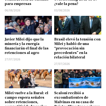
para empresas
¿vale la pena?
06/08/2026
03/08/2026
Javier Milei dijo que la
Brasil elevó la tensión con
minería y la energía
Milei y habló de una
financiarán el final de las
“provocación sin
retenciones al agro
precedentes” en la
relación bilateral
27/07/2026
27/07/2026
Milei vuelve a la Rural: el
Scaloni recibió a
campo espera señales
excombatientes de
sobre retenciones,
Malvinas en su casa de