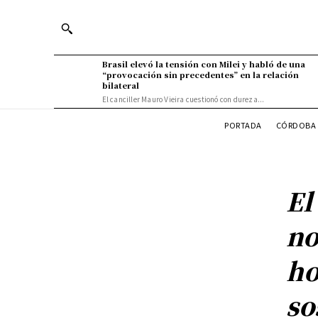
Brasil elevó la tensión con Milei y habló de una
“provocación sin precedentes” en la relación
bilateral
El canciller Mauro Vieira cuestionó con dureza...
PORTADA
CÓRDOBA 
El
no
ho
so