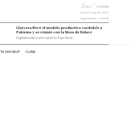
C
16.3
Córdoba
jueves 6 agosto 2026
Registrarse / Unirse
Llaryora llevó el modelo productivo cordobés a
Palermo y se reunió con la Mesa de Enlace
El gobernador participó de la Expo Rural...
STA SHOWUP
CLIMA