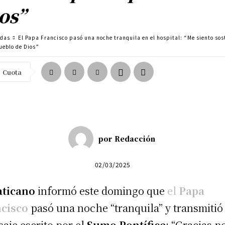
os”
adas
El Papa Francisco pasó una noche tranquila en el hospital: “Me siento sos
ueblo de Dios”
Cuota
por
Redacción
02/03/2025
aticano
informó este domingo que
el
Papa
ncisco
pasó una noche “tranquila” y transmitió
aje escrito por el
Sumo Pontífice
: “Gracias p