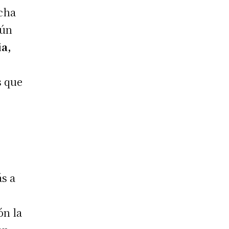
ucha
aún
ia,
s que
e
s a
ón la