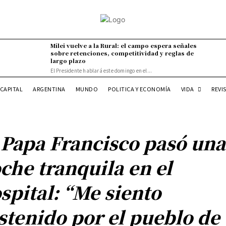
Milei vuelve a la Rural: el campo espera señales
sobre retenciones, competitividad y reglas de
largo plazo
El Presidente hablará este domingo en el...
VIDA
CAPITAL
ARGENTINA
MUNDO
POLITICA Y ECONOMÍA
REVI
 Papa Francisco pasó una
che tranquila en el
spital: “Me siento
stenido por el pueblo de