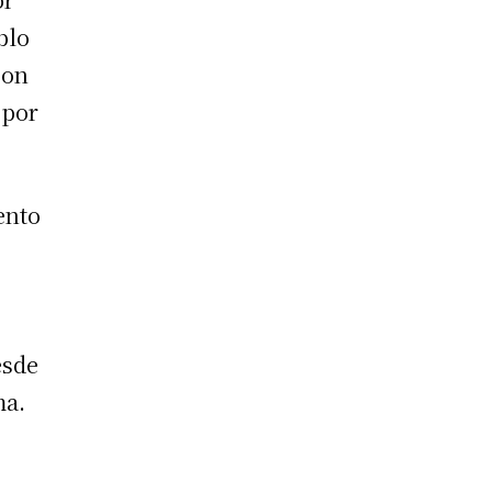
blo
con
por
ento
esde
ma.