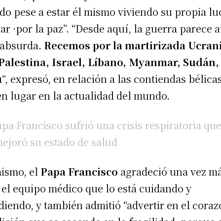
o pese a estar él mismo viviendo su propia l
zar ·por la paz”. “Desde aquí, la guerra parece 
absurda.
Recemos por la martirizada Ucran
Palestina, Israel, Líbano, Myanmar, Sudán,
u
“, expresó, en relación a las contiendas bélica
en lugar en la actualidad del mundo.
apa Francisco sufrió una crisis respiratoria qu
ejoró su estado de salud
ismo, el
Papa Francisco
agradeció una vez má
 el equipo médico que lo está cuidando y
diendo, y también admitió “advertir en el coraz