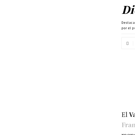
Di
Destac
por el p
El
V
Fra
mens