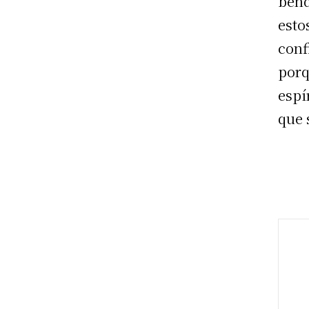
bend
esto
conf
porq
espí
que 