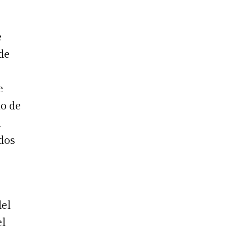
e
de
e
lo de
n
odos
del
el