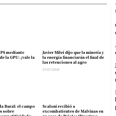
FPS mediante
Javier Milei dijo que la minería y
de la GPU: ¿vale la
la energía financiarán el final de
las retenciones al agro
27/07/2026
 la Rural: el campo
Scaloni recibió a
s sobre
excombatientes de Malvinas en
competitividad y
su casa de Pujato: “Nuestros