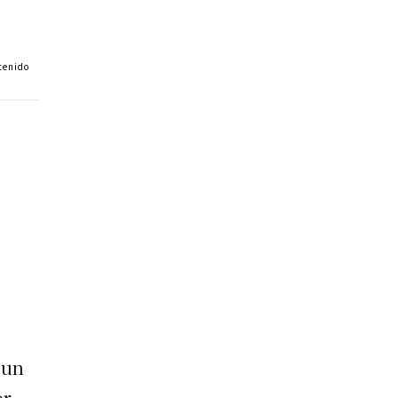
tenido
 un
or