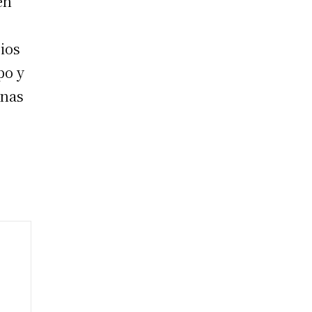
en
ios
po y
onas