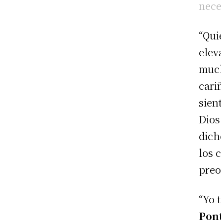
nece
“Qui
elev
much
cari
sien
Dios
dich
los 
preo
“Yo 
Pont