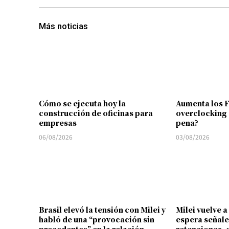
Más noticias
Cómo se ejecuta hoy la
Aumenta los 
construcción de oficinas para
overclocking 
empresas
pena?
06/08/2026
03/08/2026
Brasil elevó la tensión con Milei y
Milei vuelve a
habló de una “provocación sin
espera señale
precedentes” en la relación
retenciones, 