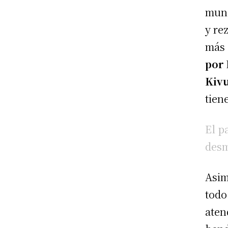
mund
y re
más 
por 
Kiv
tien
El p
desm
Asim
todo
aten