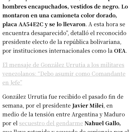
hombres encapuchados, vestidos de negro. Lo
montaron en una camioneta color dorado,
placa AA54E2C y se lo llevaron
. A esta hora se
encuentra desaparecido”, detalló el reconocido
presidente electo de la república bolivariana,
por instituciones internacionales como la
OEA
.
El mensaje de González Urrutia a los militares
venezolanos: “Debo asumir como Comandante
en Jefe”
González Urrutia fue recibido el pasado fin de
semana, por el presidente
Javier Milei
, en
medio de la tensión entre Argentina y Maduro
por el
secuestro del gendarme
Nahuel Gallo,
que lleva retenido y acusado de espionaje por el