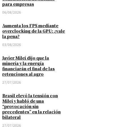
para empresas
06/08/2026
Aumenta los FPS mediante
overclocking de la GPU: ¿vale
la pena?
03/08/2026
Javier Milei dijo que la
minería y la energía
financiarán el final de las
retenciones al agro
27/07/2026
Brasil elevó la tensión con
Milei y habló de una
“provocación sin
precedentes” en la relación
bilateral
27/07/2026