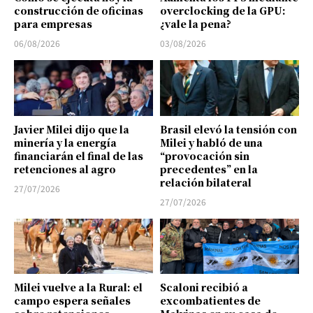
construcción de oficinas
overclocking de la GPU:
para empresas
¿vale la pena?
06/08/2026
03/08/2026
Javier Milei dijo que la
Brasil elevó la tensión con
minería y la energía
Milei y habló de una
financiarán el final de las
“provocación sin
retenciones al agro
precedentes” en la
relación bilateral
27/07/2026
27/07/2026
Milei vuelve a la Rural: el
Scaloni recibió a
campo espera señales
excombatientes de