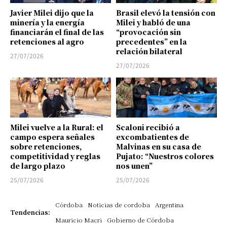
Javier Milei dijo que la
Brasil elevó la tensión con
minería y la energía
Milei y habló de una
financiarán el final de las
“provocación sin
retenciones al agro
precedentes” en la
relación bilateral
27/07/2026
27/07/2026
Milei vuelve a la Rural: el
Scaloni recibió a
campo espera señales
excombatientes de
sobre retenciones,
Malvinas en su casa de
competitividad y reglas
Pujato: “Nuestros colores
de largo plazo
nos unen”
25/07/2026
25/07/2026
Córdoba
Noticias de cordoba
Argentina
Tendencias:
Mauricio Macri
Gobierno de Córdoba