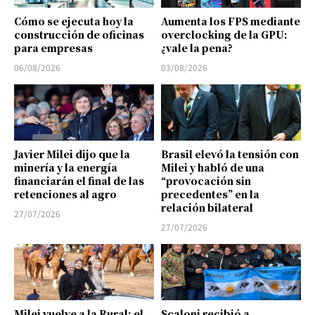
Cómo se ejecuta hoy la
Aumenta los FPS mediante
construcción de oficinas
overclocking de la GPU:
para empresas
¿vale la pena?
06/08/2026
03/08/2026
Javier Milei dijo que la
Brasil elevó la tensión con
minería y la energía
Milei y habló de una
financiarán el final de las
“provocación sin
retenciones al agro
precedentes” en la
relación bilateral
27/07/2026
27/07/2026
Milei vuelve a la Rural: el
Scaloni recibió a